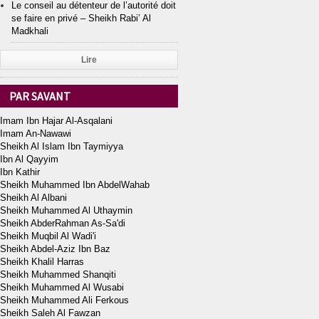
Le conseil au détenteur de l’autorité doit
se faire en privé – Sheikh Rabi’ Al
Madkhali
Lire
PAR SAVANT
Imam Ibn Hajar Al-Asqalani
Imam An-Nawawi
Sheikh Al Islam Ibn Taymiyya
Ibn Al Qayyim
Ibn Kathir
Sheikh Muhammed Ibn AbdelWahab
Sheikh Al Albani
Sheikh Muhammed Al Uthaymin
Sheikh AbderRahman As-Sa'di
Sheikh Muqbil Al Wadi'i
Sheikh Abdel-Aziz Ibn Baz
Sheikh Khalil Harras
Sheikh Muhammed Shanqiti
Sheikh Muhammed Al Wusabi
Sheikh Muhammed Ali Ferkous
Sheikh Saleh Al Fawzan