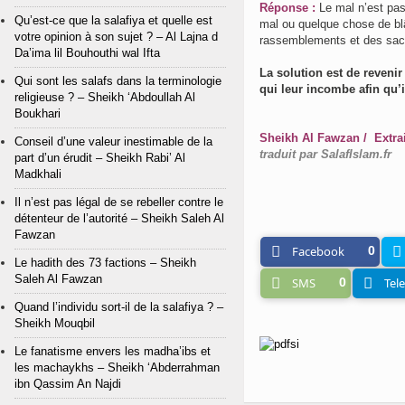
Réponse :
Le mal n’est pas
Qu’est-ce que la salafiya et quelle est
mal ou quelque chose de blâ
votre opinion à son sujet ? – Al Lajna d
rassemblements et des sacca
Da’ima lil Bouhouthi wal Ifta
La solution est de revenir 
Qui sont les salafs dans la terminologie
qui leur incombe afin qu’i
religieuse ? – Sheikh ‘Abdoullah Al
Boukhari
Sheikh Al Fawzan / Extra
Conseil d’une valeur inestimable de la
traduit par SalafIslam.fr
part d’un érudit – Sheikh Rabi’ Al
Madkhali
Il n’est pas légal de se rebeller contre le
détenteur de l’autorité – Sheikh Saleh Al
Fawzan
Facebook
0
Le hadith des 73 factions – Sheikh
Saleh Al Fawzan
SMS
0
Tel
Quand l’individu sort-il de la salafiya ? –
Sheikh Mouqbil
Le fanatisme envers les madha’ibs et
les machaykhs – Sheikh ‘Abderrahman
ibn Qassim An Najdi