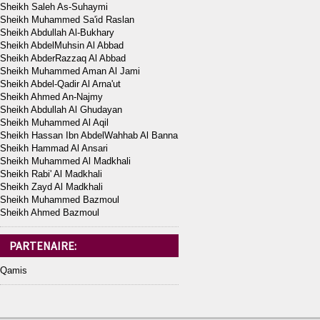
Sheikh Saleh As-Suhaymi
Sheikh Muhammed Sa'id Raslan
Sheikh Abdullah Al-Bukhary
Sheikh AbdelMuhsin Al Abbad
Sheikh AbderRazzaq Al Abbad
Sheikh Muhammed Aman Al Jami
Sheikh Abdel-Qadir Al Arna'ut
Sheikh Ahmed An-Najmy
Sheikh Abdullah Al Ghudayan
Sheikh Muhammed Al Aqil
Sheikh Hassan Ibn AbdelWahhab Al Banna
Sheikh Hammad Al Ansari
Sheikh Muhammed Al Madkhali
Sheikh Rabi' Al Madkhali
Sheikh Zayd Al Madkhali
Sheikh Muhammed Bazmoul
Sheikh Ahmed Bazmoul
PARTENAIRE:
Qamis