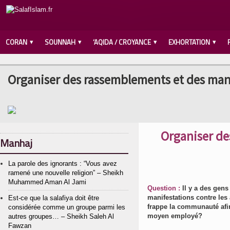
CORAN
SOUNNAH
‘AQIDA / CROYANCE
EXHORTATION
Organiser des rassemblements et des mani
Organiser de
Manhaj
La parole des ignorants : “Vous avez
ramené une nouvelle religion” – Sheikh
Muhammed Aman Al Jami
Question :
Il y a des gens
manifestations contre les
Est-ce que la salafiya doit être
frappe la communauté afin
considérée comme un groupe parmi les
moyen employé?
autres groupes… – Sheikh Saleh Al
Fawzan