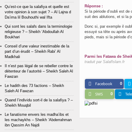
Réponse :
Qu’est-ce que la salafiya et quelle est
Si la période d’oubli est d
votre opinion à son sujet ? – Al Lajna d
suit des ablutions, et si la
Da’ima lil Bouhouthi wal Ifta
Qui sont les salafs dans la terminologie
Donc si, par exemple il oub
religieuse ? – Sheikh ‘Abdoullah Al
essuyé sa tête ou après avo
Boukhari
pieds, mais si la période d’o
Conseil d’une valeur inestimable de la
part d’un érudit – Sheikh Rabi’ Al
Parmi les Fatawa de Shei
Madkhali
traduit par SalafIslam.fr
Il n’est pas légal de se rebeller contre le
détenteur de l’autorité – Sheikh Saleh Al
Fawzan
Facebook
0
Le hadith des 73 factions – Sheikh
Saleh Al Fawzan
SMS
0
Tel
Quand l’individu sort-il de la salafiya ? –
Sheikh Mouqbil
Le fanatisme envers les madha’ibs et
les machaykhs – Sheikh ‘Abderrahman
ibn Qassim An Najdi