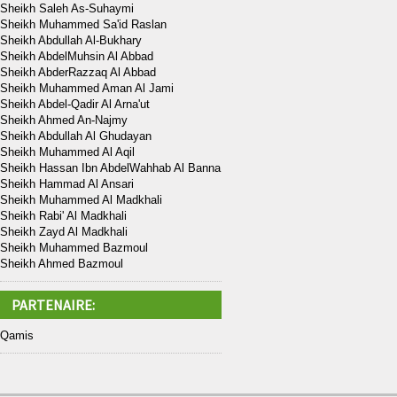
Sheikh Saleh As-Suhaymi
Sheikh Muhammed Sa'id Raslan
Sheikh Abdullah Al-Bukhary
Sheikh AbdelMuhsin Al Abbad
Sheikh AbderRazzaq Al Abbad
Sheikh Muhammed Aman Al Jami
Sheikh Abdel-Qadir Al Arna'ut
Sheikh Ahmed An-Najmy
Sheikh Abdullah Al Ghudayan
Sheikh Muhammed Al Aqil
Sheikh Hassan Ibn AbdelWahhab Al Banna
Sheikh Hammad Al Ansari
Sheikh Muhammed Al Madkhali
Sheikh Rabi' Al Madkhali
Sheikh Zayd Al Madkhali
Sheikh Muhammed Bazmoul
Sheikh Ahmed Bazmoul
PARTENAIRE:
Qamis