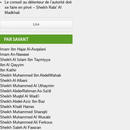
Le conseil au détenteur de l’autorité doit
se faire en privé – Sheikh Rabi’ Al
Madkhali
Lire
PAR SAVANT
Imam Ibn Hajar Al-Asqalani
Imam An-Nawawi
Sheikh Al Islam Ibn Taymiyya
Ibn Al Qayyim
Ibn Kathir
Sheikh Muhammed Ibn AbdelWahab
Sheikh Al Albani
Sheikh Muhammed Al Uthaymin
Sheikh AbderRahman As-Sa'di
Sheikh Muqbil Al Wadi'i
Sheikh Abdel-Aziz Ibn Baz
Sheikh Khalil Harras
Sheikh Muhammed Shanqiti
Sheikh Muhammed Al Wusabi
Sheikh Muhammed Ali Ferkous
Sheikh Saleh Al Fawzan