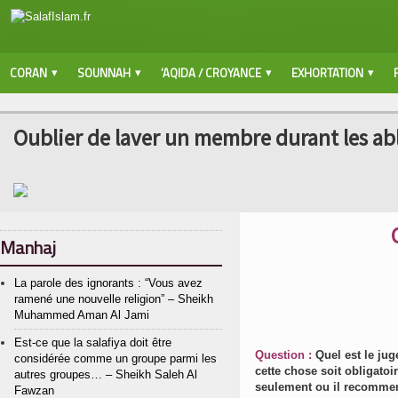
CORAN
SOUNNAH
‘AQIDA / CROYANCE
EXHORTATION
Oublier de laver un membre durant les ab
Manhaj
La parole des ignorants : “Vous avez
ramené une nouvelle religion” – Sheikh
Muhammed Aman Al Jami
Est-ce que la salafiya doit être
Question :
Quel est le ju
considérée comme un groupe parmi les
cette chose soit obligato
autres groupes… – Sheikh Saleh Al
seulement ou il recommen
Fawzan