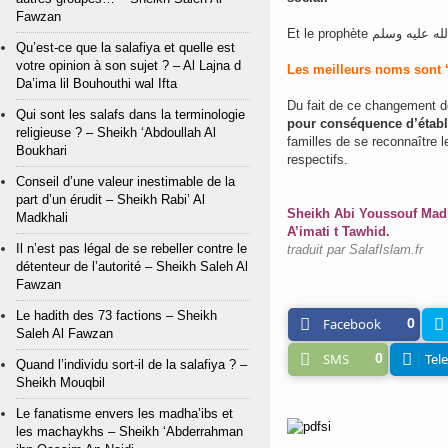
Fawzan
Qu’est-ce que la salafiya et quelle est
votre opinion à son sujet ? – Al Lajna d
Les meilleurs noms sont 
Da’ima lil Bouhouthi wal Ifta
Du fait de ce changement d
Qui sont les salafs dans la terminologie
pour conséquence d’établi
religieuse ? – Sheikh ‘Abdoullah Al
familles de se reconnaître
Boukhari
respectifs.
Conseil d’une valeur inestimable de la
part d’un érudit – Sheikh Rabi’ Al
Sheikh Abi Youssouf Madh
Madkhali
A’imati t Tawhid.
Il n’est pas légal de se rebeller contre le
traduit par SalafIslam.fr
détenteur de l’autorité – Sheikh Saleh Al
Fawzan
Le hadith des 73 factions – Sheikh
Facebook
0
Saleh Al Fawzan
SMS
0
Tel
Quand l’individu sort-il de la salafiya ? –
Sheikh Mouqbil
Le fanatisme envers les madha’ibs et
les machaykhs – Sheikh ‘Abderrahman