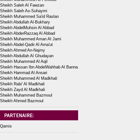
Sheikh Saleh Al Fawzan
Sheikh Saleh As-Suhaymi
Sheikh Muhammed Sa'id Raslan
Sheikh Abdullah Al-Bukhary
Sheikh AbdelMuhsin Al Abbad
Sheikh AbderRazzaq Al Abbad
Sheikh Muhammed Aman Al Jami
Sheikh Abdel-Qadir Al Arna'ut
Sheikh Ahmed An-Najmy
Sheikh Abdullah Al Ghudayan
Sheikh Muhammed Al Aqil
Sheikh Hassan Ibn AbdelWahhab Al Banna
Sheikh Hammad Al Ansari
Sheikh Muhammed Al Madkhali
Sheikh Rabi' Al Madkhali
Sheikh Zayd Al Madkhali
Sheikh Muhammed Bazmoul
Sheikh Ahmed Bazmoul
PARTENAIRE:
Qamis