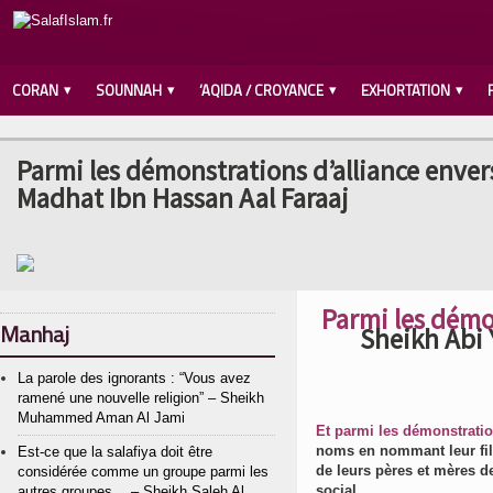
CORAN
SOUNNAH
‘AQIDA / CROYANCE
EXHORTATION
Parmi les démonstrations d’alliance enver
Madhat Ibn Hassan Aal Faraaj
Parmi les démo
Manhaj
Sheikh Abi 
La parole des ignorants : “Vous avez
ramené une nouvelle religion” – Sheikh
Muhammed Aman Al Jami
Et parmi les démonstratio
noms en nommant leur fils
Est-ce que la salafiya doit être
de leurs pères et mères 
considérée comme un groupe parmi les
social.
autres groupes… – Sheikh Saleh Al