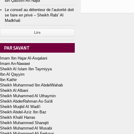
ibn Qassim An Najdi
Le conseil au détenteur de l’autorité doit
se faire en privé – Sheikh Rabi’ Al
Madkhali
Lire
PAR SAVANT
Imam Ibn Hajar Al-Asqalani
Imam An-Nawawi
Sheikh Al Islam Ibn Taymiyya
Ibn Al Qayyim
Ibn Kathir
Sheikh Muhammed Ibn AbdelWahab
Sheikh Al Albani
Sheikh Muhammed Al Uthaymin
Sheikh AbderRahman As-Sa'di
Sheikh Muqbil Al Wadi'i
Sheikh Abdel-Aziz Ibn Baz
Sheikh Khalil Harras
Sheikh Muhammed Shanqiti
Sheikh Muhammed Al Wusabi
Sheikh Muhammed Ali Ferkous