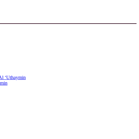
h Al ‘Uthaymin
ymin