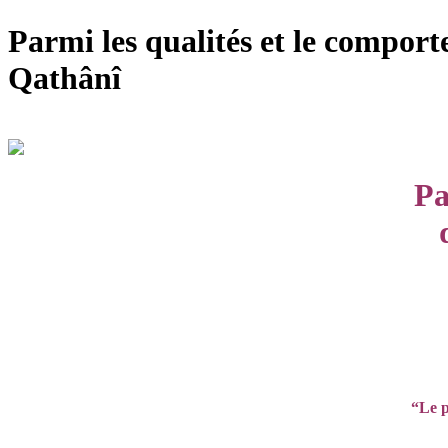
Parmi les qualités et le compor
Qathânî
Pa
“Le p