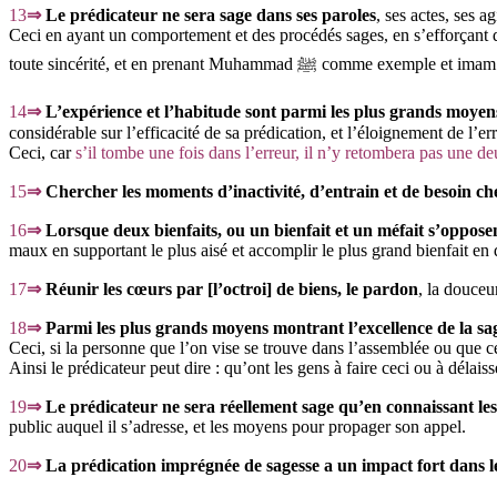
13
⇒
Le prédicateur ne sera sage dans ses paroles
, ses actes, ses agissements
Ceci en ayant un comportement et des procédés sages, en s’efforçant de 
toute sincérité, et en prenant Muhammad ﷺ comme exemple et ima
14
⇒
L’expérience et l’habitude sont parmi les plus grands moyen
Ceci, car
s’il tombe une fois dans l’erreur, il n’y retombera pas une d
15
⇒
Chercher les moments d’inactivité, d’entrain et de besoin che
16
⇒
Lorsque deux bienfaits, ou un bienfait et un méfait s’oppose
maux en supportant le plus aisé et accomplir le plus grand bienfait en 
17
⇒
Réunir les cœurs par [l’octroi] de biens, le pardon
, la douceu
18
⇒
Parmi les plus grands moyens montrant l’excellence de la sag
Ceci, si la personne que l’on vise se trouve dans l’assemblée ou que ce
Ainsi le prédicateur peut dire : qu’ont les gens à faire ceci ou à délaiss
19
⇒
Le prédicateur ne sera réellement sage qu’en connaissant le
public auquel il s’adresse, et les moyens pour propager son appel.
20
⇒
La prédication imprégnée de sagesse a un impact fort dans l