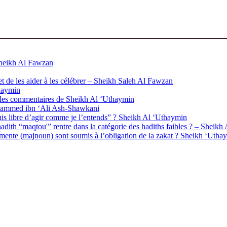
Sheikh Al Fawzan
 et de les aider à les célébrer – Sheikh Saleh Al Fawzan
haymin
les commentaires de Sheikh Al ‘Uthaymin
Muhammed ibn ‘Ali Ash-Shawkani
suis libre d’agir comme je l’entends” ? Sheikh Al ‘Uthaymin
adith “maqtou'” rentre dans la catégorie des hadiths faibles ? – Sheik
démente (majnoun) sont soumis à l’obligation de la zakat ? Sheikh ‘Utha