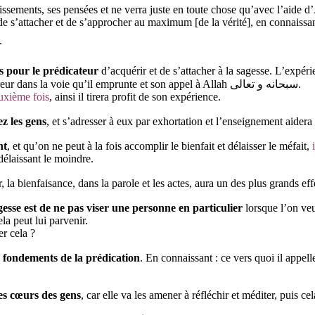
, ses pensées et ne verra juste en toute chose qu’avec l’aide d’Allah سبحانه و تعالى, puis en empruntant les voies de l
s’attacher et de s’approcher au maximum [de la vérité], en connaissant l
m.
s pour le prédicateur
d’acquérir et de s’attacher à la sagesse. L’expér
considérable sur l’efficacité de sa prédication, et l’éloignement de l’erreur dans la voie qu’il emprunte et son appel à Allah سبحانه و تعالى.
euxième fois
, ainsi il tirera profit de son expérience.
z les gens
, et s’adresser à eux par exhortation et l’enseignement aidera
nt
, et qu’on ne peut à la fois accomplir le bienfait et délaisser le méfait,
délaissant le moindre.
r, la bienfaisance, dans la parole et les actes, aura un des plus grands ef
esse est de ne pas viser une personne en particulier
lorsque l’on veu
la peut lui parvenir.
er cela ?
s fondements de la prédication
. En connaissant : ce vers quoi il appell
es cœurs des gens