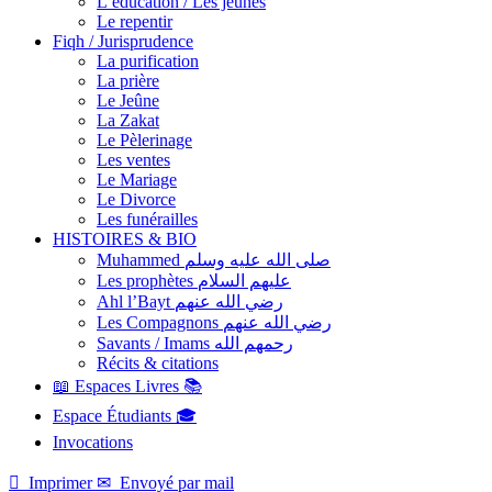
L’éducation / Les jeunes
Le repentir
Fiqh / Jurisprudence
La purification
La prière
Le Jeûne
La Zakat
Le Pèlerinage
Les ventes
Le Mariage
Le Divorce
Les funérailles
HISTOIRES & BIO
Muhammed صلى الله عليه وسلم
Les prophètes عليهم السلام
Ahl l’Bayt رضي الله عنهم
Les Compagnons رضي الله عنهم
Savants / Imams رحمهم الله
Récits & citations
📖 Espaces Livres 📚
Espace Étudiants 🎓
Invocations

Imprimer
✉
Envoyé par mail