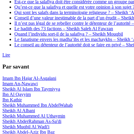
Est-ce que la salafiya doit être considérée comme un groupe p
Qu’est-ce que la salafiya et quelle est votre opinion à son sujet
Qui sont les salafs dans la terminologie religieuse ? – Sheikh 
Conseil d’une valeur inestimable de la part d’un érudit – Shei
Il n’est pas légal de se rebeller contre le détenteur de l’autori
Le hadith des 73 factions – Sheikh Saleh Al Fawzan
Quand l’individu sort-il de la salafiya ? – Sheikh Mouqbil
Le fanatisme envers les madha’ibs et les machaykhs – Sheikh
Le conseil au détenteur de l’autorité doit se faire en privé – S
Lire
Par savant
Imam Ibn Hajar Al-Asqalani
Imam An-Nawawi
Sheikh Al Islam Ibn Taymiyya
Ibn Al Qayyim
Ibn Kathir
Sheikh Muhammed Ibn AbdelWahab
Sheikh Al Albani
Sheikh Muhammed Al Uthaymin
Sheikh AbderRahman As-Sa'di
Sheikh Muqbil Al Wadi'i
Sheikh Abdel-Aziz Ibn Baz