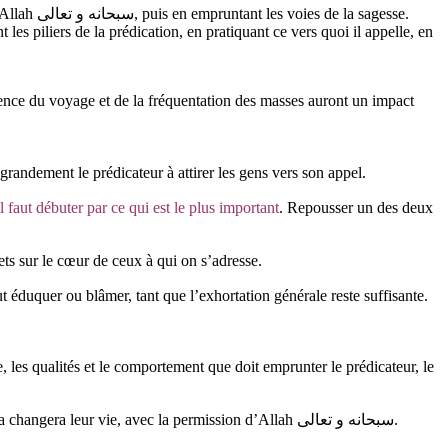
a sagesse.
es piliers de la prédication, en pratiquant ce vers quoi il appelle, en
ience du voyage et de la fréquentation des masses auront un impact
 grandement le prédicateur à attirer les gens vers son appel.
il faut débuter par ce qui est le plus important
. Repousser un des deux
fets sur le cœur de ceux à qui on s’adresse.
t éduquer ou blâmer, tant que l’exhortation générale reste suffisante.
e, les qualités et le comportement que doit emprunter le prédicateur, le
, car elle va les amener à réfléchir et méditer, puis cela changera leur vie, avec la permission d’Allah سبحانه و تعالى.