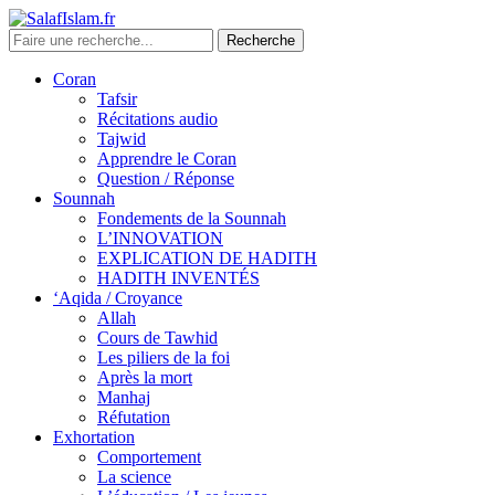
Coran
Tafsir
Récitations audio
Tajwid
Apprendre le Coran
Question / Réponse
Sounnah
Fondements de la Sounnah
L’INNOVATION
EXPLICATION DE HADITH
HADITH INVENTÉS
‘Aqida / Croyance
Allah
Cours de Tawhid
Les piliers de la foi
Après la mort
Manhaj
Réfutation
Exhortation
Comportement
La science