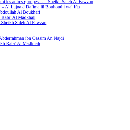
armi les autres groupes… – Sheikh Saleh Al Fawzan
 ? – Al Lajna d Da’ima lil Bouhouthi wal Ifta
‘Abdoullah Al Boukhari
kh Rabi’ Al Madkhali
té – Sheikh Saleh Al Fawzan
 ‘Abderrahman ibn Qassim An Najdi
heikh Rabi’ Al Madkhali