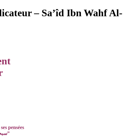
dicateur – Sa’îd Ibn Wahf Al-
ent
r
 ses pensées
et ne verra juste en toute chose qu’avec l’aide d’Allah سبحانه و تعالى”