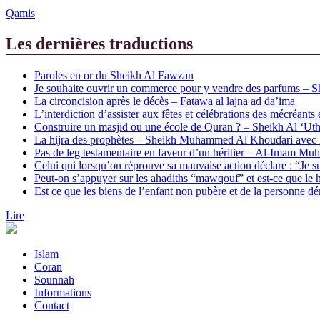
Qamis
Les dernières traductions
Paroles en or du Sheikh Al Fawzan
Je souhaite ouvrir un commerce pour y vendre des parfums – 
La circoncision après le décès – Fatawa al lajna ad da’ima
L’interdiction d’assister aux fêtes et célébrations des mécréants
Construire un masjid ou une école de Quran ? – Sheikh Al ‘Ut
La hijra des prophètes – Sheikh Muhammed Al Khoudari avec 
Pas de leg testamentaire en faveur d’un héritier – Al-Imam 
Celui qui lorsqu’on réprouve sa mauvaise action déclare : “Je 
Peut-on s’appuyer sur les ahadiths “mawqouf” et est-ce que le h
Est ce que les biens de l’enfant non pubère et de la personne 
Lire
Islam
Coran
Sounnah
Informations
Contact