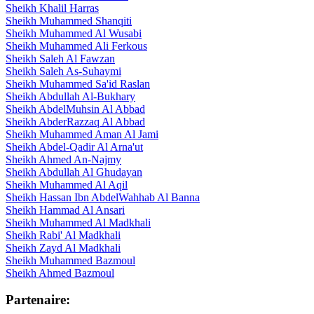
Sheikh Khalil Harras
Sheikh Muhammed Shanqiti
Sheikh Muhammed Al Wusabi
Sheikh Muhammed Ali Ferkous
Sheikh Saleh Al Fawzan
Sheikh Saleh As-Suhaymi
Sheikh Muhammed Sa'id Raslan
Sheikh Abdullah Al-Bukhary
Sheikh AbdelMuhsin Al Abbad
Sheikh AbderRazzaq Al Abbad
Sheikh Muhammed Aman Al Jami
Sheikh Abdel-Qadir Al Arna'ut
Sheikh Ahmed An-Najmy
Sheikh Abdullah Al Ghudayan
Sheikh Muhammed Al Aqil
Sheikh Hassan Ibn AbdelWahhab Al Banna
Sheikh Hammad Al Ansari
Sheikh Muhammed Al Madkhali
Sheikh Rabi' Al Madkhali
Sheikh Zayd Al Madkhali
Sheikh Muhammed Bazmoul
Sheikh Ahmed Bazmoul
Partenaire: