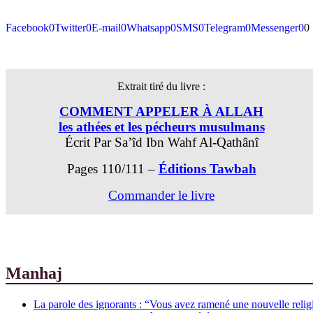
Facebook
0
Twitter
0
E-mail
0
Whatsapp
0
SMS
0
Telegram
0
Messenger
0
0
Extrait tiré du livre :
COMMENT APPELER À ALLAH
les athées et les pécheurs musulmans
Écrit Par Sa’îd Ibn Wahf Al-Qathânî
Pages 110/111 –
Éditions Tawbah
Commander le livre
Manhaj
La parole des ignorants : “Vous avez ramené une nouvelle r