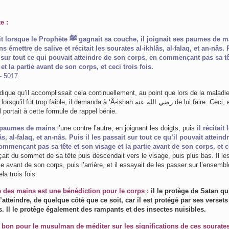
e :
te ﷺ gagnait sa couche, il joignait ses paumes de mains, y
s émettre de salive et récitait les sourates al-ikhlâs, al-falaq, et an-nâs. 
 sur tout ce qui pouvait atteindre de son corps, en commençant pas sa tê
et la partie avant de son corps, et ceci trois fois.
– 5017.
ndique qu’il accomplissait cela continuellement, au point que lors de la maladie
ut trop faible, il demanda à ‘Â-ishah ﺭﺿﻲ ﺍﻟﻠﻪ ﻋﻨﻪ de lui faire. Ceci, en raison
il portait à cette formule de rappel bénie.
es paumes de mains
l’une contre l’autre, en joignant les doigts, puis
il récitait 
s, al-falaq, et an-nâs. Puis il les passait sur tout ce qu’il pouvait atteind
mmençant pas sa tête et son visage et la partie avant de son corps, et ce
t du sommet de sa tête puis descendait vers le visage, puis plus bas. Il le
ce avant de son corps, puis l’arrière, et il essayait de les passer sur l’ensemb
ela trois fois.
 des mains est une bénédiction pour le corps :
il le protège de Satan qu
l’atteindre, de quelque côté que ce soit, car il est protégé par ses versets
s. Il le protège également des rampants et des insectes nuisibles.
t bon pour le musulman de méditer sur les significations de ces sourate