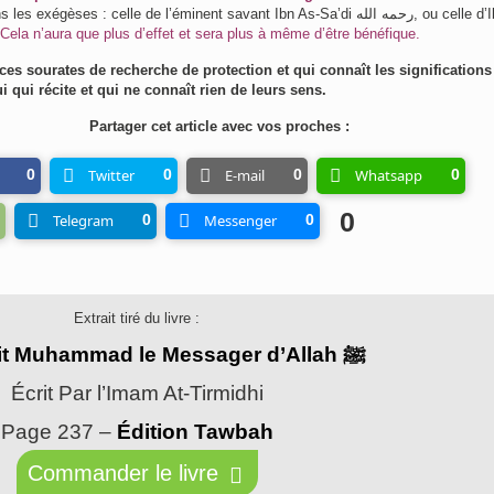
 exégèses : celle de l’éminent savant Ibn As-Sa’di رحمه الله, ou celle d’Ibn
Cela n’aura que plus d’effet et sera plus à même d’être bénéfique.
 ces sourates de recherche de protection et qui connaît les significations
qui récite et qui ne connaît rien de leurs sens.
Partager cet article avec vos proches :
0
Twitter
0
E-mail
0
Whatsapp
0
0
Telegram
0
Messenger
0
Extrait tiré du livre :
Ainsi etait Muhammad le Messager d’Allah ﷺ
Écrit Par l’Imam At-Tirmidhi
Page 237 –
Édition Tawbah
Commander le livre