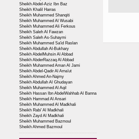
Sheikh Abdel-Aziz Ibn Baz
Sheikh Khalil Harras
Sheikh Muhammed Shanqiti
Sheikh Muhammed Al Wusabi
Sheikh Muhammed Ali Ferkous
Sheikh Saleh Al Fawzan
Sheikh Saleh As-Suhaymi
Sheikh Muhammed Sa'id Raslan
Sheikh Abdullah Al-Bukhary
Sheikh AbdelMuhsin Al Abbad
Sheikh AbderRazzaq Al Abbad
Sheikh Muhammed Aman Al Jami
Sheikh Abdel-Qadir Al Arna'ut
Sheikh Ahmed An-Najmy
Sheikh Abdullah Al Ghudayan
Sheikh Muhammed Al Aqil
Sheikh Hassan Ibn AbdelWahhab Al Banna
Sheikh Hammad Al Ansari
Sheikh Muhammed Al Madkhali
Sheikh Rabi' Al Madkhali
Sheikh Zayd Al Madkhali
Sheikh Muhammed Bazmoul
Sheikh Ahmed Bazmoul