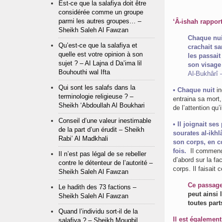
Est-ce que la salafiya doit être
considérée comme un groupe
parmi les autres groupes… –
‘Â-ishah rapport
Sheikh Saleh Al Fawzan
Chaque nuit lorsque le Prophè
Qu’est-ce que la salafiya et
crachait san
quelle est votre opinion à son
les passait
sujet ? – Al Lajna d Da’ima lil
son visage 
Bouhouthi wal Ifta
Al-Bukhârî 
Qui sont les salafs dans la
• Chaque nuit
i
terminologie religieuse ? –
entraina sa mort, lorsqu’il f
Sheikh ‘Abdoullah Al Boukhari
de l’attention qu’
Conseil d’une valeur inestimable
• Il joignait s
de la part d’un érudit – Sheikh
sourates al-ikhlâ
Rabi’ Al Madkhali
son corps, en co
fois.
Il commençai
Il n’est pas légal de se rebeller
d’abord sur la fa
contre le détenteur de l’autorité –
corps. Il faisait c
Sheikh Saleh Al Fawzan
Ce passage
Le hadith des 73 factions –
peut ainsi 
Sheikh Saleh Al Fawzan
toutes part
Quand l’individu sort-il de la
Il est égalemen
salafiya ? – Sheikh Mouqbil