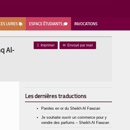
ES LIVRES 📚
ESPACE ÉTUDIANTS 🎓
INVOCATIONS
عليه
صلى الل

Imprimer
✉
Envoyé par mail
q Al-
Les dernières traductions
Paroles en or du Sheikh Al Fawzan
Je souhaite ouvrir un commerce pour y
vendre des parfums – Sheikh Al Fawzan