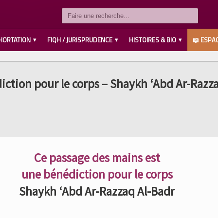
HORTATION
FIQH / JURISPRUDENCE
HISTOIRES & BIO
📖 ESPAC
SAVANTS / IMAMS رحمهم الله
LES PROPHÈTES م السلام
MUHAMMED ه عليه وسلم
AHL L’BAYT رضي الله عنهم
LES COMPAGNONS رضي الله عنهم
ction pour le corps – Shaykh ‘Abd Ar-Razza
Ce passage des mains est
une bénédiction pour le corps
Shaykh ‘Abd Ar-Razzaq Al-Badr