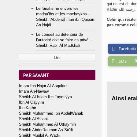
qui en est dit dans les
Le fanatisme envers les
Kathîr رحمه الله.
madha’ibs et les machaykhs –
Celui qui récite
Sheikh ‘Abderrahman ibn Qassim
pas comme celui 
An Najdi
Le conseil au détenteur de
l’autorité doit se faire en privé –
Sheikh Rabi’ Al Madkhali
Facebook
Lire
SMS
0
PAR SAVANT
Imam Ibn Hajar Al-Asqalani
Imam An-Nawawi
Sheikh Al Islam Ibn Taymiyya
Ibn Al Qayyim
Ibn Kathir
Sheikh Muhammed Ibn AbdelWahab
Sheikh Al Albani
Sheikh Muhammed Al Uthaymin
Sheikh AbderRahman As-Sa'di
Sheikh Muqbil Al Wadi'i