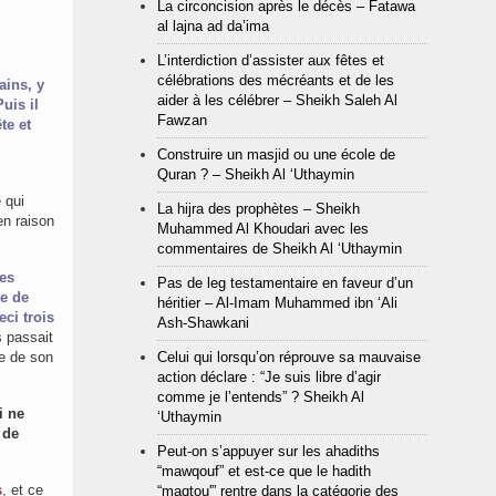
La circoncision après le décès – Fatawa
al lajna ad da’ima
L’interdiction d’assister aux fêtes et
célébrations des mécréants et de les
aider à les célébrer – Sheikh Saleh Al
Puis il
Fawzan
te et
Construire un masjid ou une école de
Quran ? – Sheikh Al ‘Uthaymin
 qui
La hijra des prophètes – Sheikh
Muhammed Al Khoudari avec les
commentaires de Sheikh Al ‘Uthaymin
les
Pas de leg testamentaire en faveur d’un
re de
héritier – Al-Imam Muhammed ibn ‘Ali
ci trois
Ash-Shawkani
s passait
Celui qui lorsqu’on réprouve sa mauvaise
le de son
action déclare : “Je suis libre d’agir
comme je l’entends” ? Sheikh Al
i ne
‘Uthaymin
 de
Peut-on s’appuyer sur les ahadiths
“mawqouf” et est-ce que le hadith
s
, et ce
“maqtou'” rentre dans la catégorie des