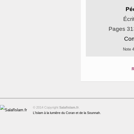
Pé
Écri
Pages 31
Com
Note 
R
© 2014 Copyright
Salafislam.fr
.
L'Islam à la lumière du Coran et de la Sounnah.