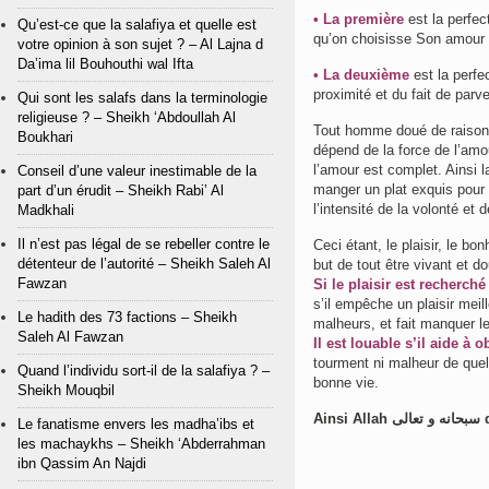
• La première
est la perfec
Qu’est-ce que la salafiya et quelle est
qu’on choisisse Son amour 
votre opinion à son sujet ? – Al Lajna d
Da’ima lil Bouhouthi wal Ifta
• La deuxième
est la perf
proximité et du fait de parv
Qui sont les salafs dans la terminologie
religieuse ? – Sheikh ‘Abdoullah Al
Tout homme doué de raison s
Boukhari
dépend de la force de l’amour
l’amour est complet. Ainsi l
Conseil d’une valeur inestimable de la
manger un plat exquis pour 
part d’un érudit – Sheikh Rabi’ Al
l’intensité de la volonté et 
Madkhali
Il n’est pas légal de se rebeller contre le
Ceci étant, le plaisir, le b
détenteur de l’autorité – Sheikh Saleh Al
but de tout être vivant et d
Fawzan
Si le plaisir est recherché
s’il empêche un plaisir meill
Le hadith des 73 factions – Sheikh
malheurs, et fait manquer le
Saleh Al Fawzan
Il est louable s’il aide à
tourment ni malheur de quelq
Quand l’individu sort-il de la salafiya ? –
bonne vie.
Sheikh Mouqbil
Ainsi All
Le fanatisme envers les madha’ibs et
les machaykhs – Sheikh ‘Abderrahman
ibn Qassim An Najdi