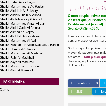
ِ
Sheikh Saleh As-Suhaymi
Sheikh Muhammed Sa'id Raslan
ِرَةَ هِىَ دَارُ ٱلْقَرَارِ
Sheikh Abdullah Al-Bukhary
Sheikh AbdelMuhsin Al Abbad
Ô mon peuple, suivez-moi.
Sheikh AbderRazzaq Al Abbad
vie n’est que jouissance 
Sheikh Muhammed Aman Al Jami
l’établissement [éternel].
Sheikh Abdel-Qadir Al Arna'ut
Sourate Ghâfir, v,38-39.
Sheikh Ahmed An-Najmy
Sheikh Abdullah Al Ghudayan
Il les a informés du fait que
Sheikh Muhammed Al Aqil
vers une autre, et que l’au-
Sheikh Hassan Ibn AbdelWahhab Al Banna
Sachant que les plaisirs et
Sheikh Hammad Al Ansari
moyen de parvenir aux plaisir
Sheikh Muhammed Al Madkhali
été créés –
tout plaisir qu
Sheikh Rabi' Al Madkhali
d’en jouir, et plus encore c
Sheikh Zayd Al Madkhali
de l’au-delà.
Sheikh Muhammed Bazmoul
Sheikh Ahmed Bazmoul
PARTENAIRE:
Facebook
0
Qamis
SMS
0
Tel