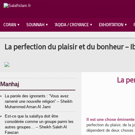
CORAN
SOUNNAH
‘AQIDA / CROYANCE
EXHORTATION
La perfection du plaisir et du bonheur – 
La pe
Manhaj
La parole des ignorants : “Vous avez
ramené une nouvelle religion” – Sheikh
Muhammed Aman Al Jami
Est-ce que la salafiya doit être
Il est une chose éminente 
considérée comme un groupe parmi les
perfection du plaisir, de la 
autres groupes… – Sheikh Saleh Al
dépendent de deux choses 
Fawzan