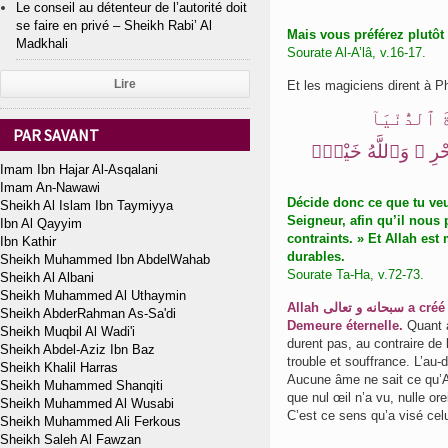
Le conseil au détenteur de l’autorité doit
se faire en privé – Sheikh Rabi’ Al
Mais vous préférez plutôt 
Madkhali
Sourate Al-A’lâ, v.16-17.
Lire
Et les magiciens dirent à Ph
َ ٱلدُّنْيَآ
PAR SAVANT
 ٱلسِّحْرِ ۗ وَٱللَّهُ خَيْرٌۭ
Imam Ibn Hajar Al-Asqalani
Imam An-Nawawi
Décide donc ce que tu veu
Sheikh Al Islam Ibn Taymiyya
Seigneur, afin qu’il nous
Ibn Al Qayyim
contraints. » Et Allah est
Ibn Kathir
durables.
Sheikh Muhammed Ibn AbdelWahab
Sourate Ta-Ha, v.72-73.
Sheikh Al Albani
Sheikh Muhammed Al Uthaymin
Allah سبحانه و تعالى a créé les êtres afin de les faire parvenir à ce plaisir permanent dans, la
Sheikh AbderRahman As-Sa'di
Demeure éternelle.
Quant à
Sheikh Muqbil Al Wadi'i
durent pas, au contraire de 
Sheikh Abdel-Aziz Ibn Baz
trouble et souffrance. L’au-
Sheikh Khalil Harras
Aucune âme ne sait ce qu’A
Sheikh Muhammed Shanqiti
que nul œil n’a vu, nulle ore
Sheikh Muhammed Al Wusabi
C’est ce sens qu’a visé celu
Sheikh Muhammed Ali Ferkous
Sheikh Saleh Al Fawzan