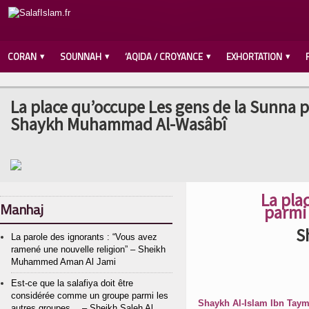
CORAN
SOUNNAH
‘AQIDA / CROYANCE
EXHORTATION
La place qu’occupe Les gens de la Sunna p
Shaykh Muhammad Al-Wasâbî
La pla
Manhaj
parmi 
S
La parole des ignorants : “Vous avez
ramené une nouvelle religion” – Sheikh
Muhammed Aman Al Jami
Est-ce que la salafiya doit être
considérée comme un groupe parmi les
Shaykh Al-Islam Ibn Taym
autres groupes… – Sheikh Saleh Al