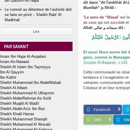
ibn Qassim An Najdi
dit dans “
At-Tanbîhât Al-L
Munîfah
” p.59-60 :
Le conseil au détenteur de l’autorité doit
se faire en privé – Sheikh Rabi’ Al
“
Le sens de “Wasat
” est l
Madkhali
de ceux qui ont succédé et 
Allah سبحانه و تعالى dit :
Lire
َكُونَ ٱلرَّسُولُ عَلَيْكُمْ
PAR SAVANT
Et aussi Nous avons fait
Imam Ibn Hajar Al-Asqalani
gens, comme le Messager 
Imam An-Nawawi
Sourate Al-Baqarah, v.143.
Sheikh Al Islam Ibn Taymiyya
Ibn Al Qayyim
Cette communauté se situe 
Ibn Kathir
tendance à l’exagération et
Sheikh Muhammed Ibn AbdelWahab
certaines communautés ont 
Sheikh Al Albani
Créateur et en leur octroyan
Sheikh Muhammed Al Uthaymin
Sheikh AbderRahman As-Sa'di
Sheikh Muqbil Al Wadi'i
Sheikh Abdel-Aziz Ibn Baz
Facebook
0
Sheikh Khalil Harras
Sheikh Muhammed Shanqiti
SMS
0
Tel
Sheikh Muhammed Al Wusabi
Sheikh Muhammed Ali Ferkous