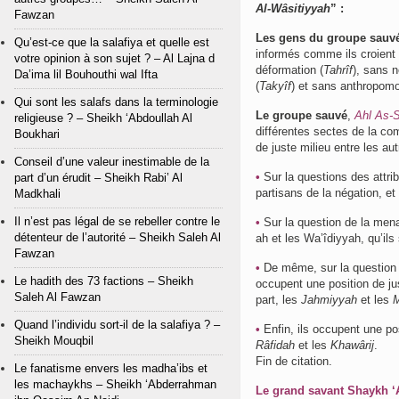
Al-Wâsitiyyah
” :
Fawzan
Les gens du groupe sauv
Qu’est-ce que la salafiya et quelle est
informés comme ils croient 
votre opinion à son sujet ? – Al Lajna d
déformation (
Tahrîf
), sans n
Da’ima lil Bouhouthi wal Ifta
(
Takyîf
) et sans anthropom
Qui sont les salafs dans la terminologie
Le groupe sauvé
,
Ahl As-
religieuse ? – Sheikh ‘Abdoullah Al
différentes sectes de la 
Boukhari
de juste milieu entre les a
Conseil d’une valeur inestimable de la
•
Sur la questions des attrib
part d’un érudit – Sheikh Rabi’ Al
partisans de la négation, et
Madkhali
Il n’est pas légal de se rebeller contre le
•
Sur la question de la mena
détenteur de l’autorité – Sheikh Saleh Al
ah et les Wa’îdiyyah, qu’ils
Fawzan
•
De même, sur la question d
Le hadith des 73 factions – Sheikh
occupent une position de jus
Saleh Al Fawzan
part, les
Jahmiyyah
et les
M
Quand l’individu sort-il de la salafiya ? –
•
Enfin, ils occupent une po
Sheikh Mouqbil
Râfidah
et les
Khawârij
.
Fin de citation.
Le fanatisme envers les madha’ibs et
les machaykhs – Sheikh ‘Abderrahman
Le grand savant Shaykh ‘