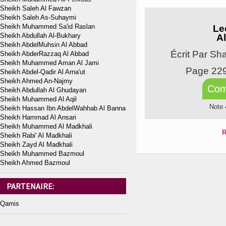
Sheikh Saleh Al Fawzan
Sheikh Saleh As-Suhaymi
Sheikh Muhammed Sa'id Raslan
Le
Sheikh Abdullah Al-Bukhary
Al
Sheikh AbdelMuhsin Al Abbad
Écrit Par S
Sheikh AbderRazzaq Al Abbad
Sheikh Muhammed Aman Al Jami
Page 22
Sheikh Abdel-Qadir Al Arna'ut
Sheikh Ahmed An-Najmy
Com
Sheikh Abdullah Al Ghudayan
Sheikh Muhammed Al Aqil
Note 
Sheikh Hassan Ibn AbdelWahhab Al Banna
Sheikh Hammad Al Ansari
Sheikh Muhammed Al Madkhali
R
Sheikh Rabi' Al Madkhali
Sheikh Zayd Al Madkhali
Sheikh Muhammed Bazmoul
Sheikh Ahmed Bazmoul
PARTENAIRE:
Qamis