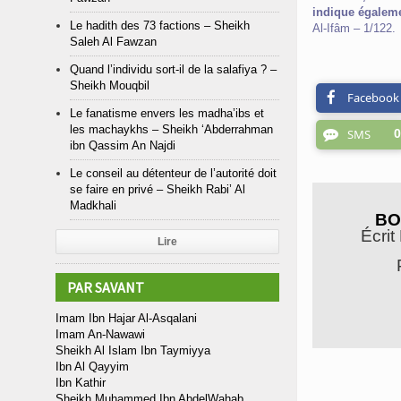
indique égaleme
Le hadith des 73 factions – Sheikh
Al-Ifâm – 1/122.
Saleh Al Fawzan
Quand l’individu sort-il de la salafiya ? –
Sheikh Mouqbil
Facebook
Le fanatisme envers les madha’ibs et
les machaykhs – Sheikh ‘Abderrahman
SMS
0
ibn Qassim An Najdi
Le conseil au détenteur de l’autorité doit
se faire en privé – Sheikh Rabi’ Al
Madkhali
BO
Écrit
Lire
PAR SAVANT
Imam Ibn Hajar Al-Asqalani
Imam An-Nawawi
Sheikh Al Islam Ibn Taymiyya
Ibn Al Qayyim
Ibn Kathir
Sheikh Muhammed Ibn AbdelWahab