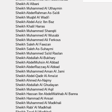
Sheikh Al Albani
Sheikh Muhammed Al Uthaymin
Sheikh AbderRahman As-Sa'di
Sheikh Muqbil Al Wadi'i
Sheikh Abdel-Aziz Ibn Baz
Sheikh Khalil Harras
Sheikh Muhammed Shanqiti
Sheikh Muhammed Al Wusabi
Sheikh Muhammed Ali Ferkous
Sheikh Saleh Al Fawzan
Sheikh Saleh As-Suhaymi
Sheikh Muhammed Sa'id Raslan
Sheikh Abdullah Al-Bukhary
Sheikh AbdelMuhsin Al Abbad
Sheikh AbderRazzaq Al Abbad
Sheikh Muhammed Aman Al Jami
Sheikh Abdel-Qadir Al Arna'ut
Sheikh Ahmed An-Najmy
Sheikh Abdullah Al Ghudayan
Sheikh Muhammed Al Aqil
Sheikh Hassan Ibn AbdelWahhab Al Banna
Sheikh Hammad Al Ansari
Sheikh Muhammed Al Madkhali
Sheikh Rabi' Al Madkhali
Sheikh Zayd Al Madkhali