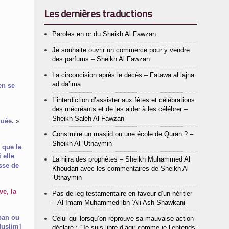
Les dernières traductions
Paroles en or du Sheikh Al Fawzan
Je souhaite ouvrir un commerce pour y vendre
des parfums – Sheikh Al Fawzan
La circoncision après le décès – Fatawa al lajna
ad da’ima
L’interdiction d’assister aux fêtes et célébrations
des mécréants et de les aider à les célébrer –
Sheikh Saleh Al Fawzan
quée.
»
Construire un masjid ou une école de Quran ? –
Sheikh Al ‘Uthaymin
 que le
 elle
La hijra des prophètes – Sheikh Muhammed Al
Khoudari avec les commentaires de Sheikh Al
‘Uthaymin
ve, la
Pas de leg testamentaire en faveur d’un héritier
– Al-Imam Muhammed ibn ‘Ali Ash-Shawkani
rban ou
Celui qui lorsqu’on réprouve sa mauvaise action
Muslim]
déclare : “Je suis libre d’agir comme je l’entends”