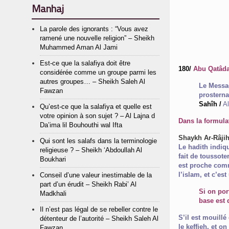
Manhaj
La parole des ignorants : “Vous avez
ramené une nouvelle religion” – Sheikh
Muhammed Aman Al Jami
Est-ce que la salafiya doit être
180/
considérée comme un groupe parmi les
autres groupes… – Sheikh Saleh Al
Le Messager d’Allah ﷺ priait en portan
Fawzan
prosterna
Sahîh /
Al
Qu’est-ce que la salafiya et quelle est
votre opinion à son sujet ? – Al Lajna d
Dans la formulat
Da’ima lil Bouhouthi wal Ifta
Shaykh Ar-Râjihî
Qui sont les salafs dans la terminologie
Le hadith indiqu
religieuse ? – Sheikh ‘Abdoullah Al
fait de toussote
Boukhari
est proche comme l’a fait le Prophète ﷺ pou
l’islam, et c’es
Conseil d’une valeur inestimable de la
part d’un érudit – Sheikh Rabi’ Al
Si on por
Madkhali
base est q
Il n’est pas légal de se rebeller contre le
S’il est mouillé
détenteur de l’autorité – Sheikh Saleh Al
le keffieh, et o
Fawzan