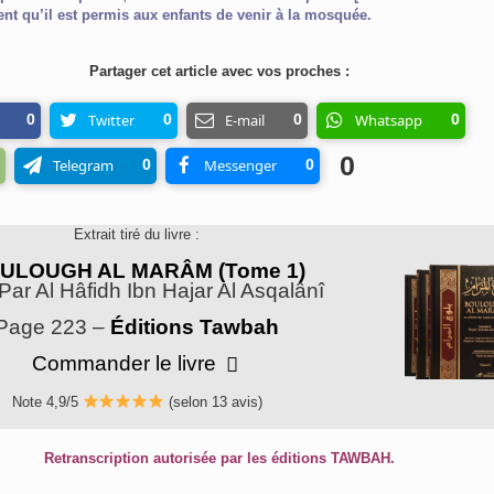
nt qu’il est permis aux enfants de venir à la mosquée.
Partager cet article avec vos proches :
0
Twitter
0
E-mail
0
Whatsapp
0
0
Telegram
0
Messenger
0
Extrait tiré du livre :
ULOUGH AL MARÂM (Tome 1)
 Par Al Hâfidh Ibn Hajar Al Asqalânî
Page 223 –
Éditions Tawbah
Commander le livre
Note 4,9/5
(selon 13 avis)
Retranscription autorisée par les éditions TAWBAH.