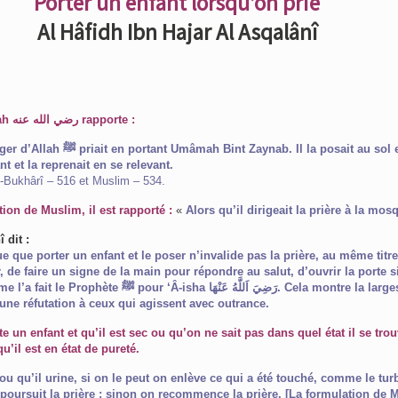
Porter un enfant lorsqu’on prie
Al Hâfidh Ibn Hajar Al Asqalânî
Abu Qatâdah ﺭﺿﻲ ﺍﻟﻠﻪ ﻋﻨﻪ rapporte :
t Umâmah Bint Zaynab. Il la posait au sol en se
nt et la reprenait en se relevant.
-Bukhârî – 516 et Muslim – 534.
ion de Muslim, il est rapporté :
«
Alors qu’il dirigeait la prière à la mos
 dit :
e que porter un enfant et le poser n’invalide pas la prière, au même titre
r, de faire un signe de la main pour répondre au salut, d’ouvrir la porte si
r ‘Â-isha رَضِيَ اَللَّهُ عَنْهَا. Cela montre la largesse de
t une réfutation à ceux qui agissent avec outrance.
te un enfant et qu’il est sec ou qu’on ne sait pas dans quel état il se trou
u’il est en état de pureté.
 ou qu’il urine, si on le peut on enlève ce qui a été touché, comme le tu
n poursuit la prière ; sinon on recommence la prière. [La formulation de 