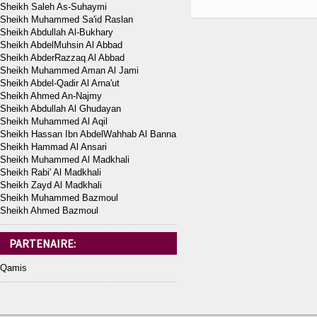
Sheikh Saleh As-Suhaymi
Sheikh Muhammed Sa'id Raslan
Sheikh Abdullah Al-Bukhary
Sheikh AbdelMuhsin Al Abbad
Sheikh AbderRazzaq Al Abbad
Sheikh Muhammed Aman Al Jami
Sheikh Abdel-Qadir Al Arna'ut
Sheikh Ahmed An-Najmy
Sheikh Abdullah Al Ghudayan
Sheikh Muhammed Al Aqil
Sheikh Hassan Ibn AbdelWahhab Al Banna
Sheikh Hammad Al Ansari
Sheikh Muhammed Al Madkhali
Sheikh Rabi' Al Madkhali
Sheikh Zayd Al Madkhali
Sheikh Muhammed Bazmoul
Sheikh Ahmed Bazmoul
PARTENAIRE:
Qamis