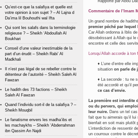
Rapporté par Abou Da
Qu’est-ce que la salafiya et quelle est
votre opinion à son sujet ? – Al Lajna d
Da’ima lil Bouhouthi wal Ifta
Un grand nombre de hadiths 
premier péché par lequel l
Qui sont les salafs dans la terminologie
Car Allah ordonna à Iblis de se prosterner devant A
religieuse ? – Sheikh ‘Abdoullah Al
désobéissant à Allah qui le
Boukhari
encontre et celle des servi
Conseil d’une valeur inestimable de la
Lorsqu’Allah accorde à ton fr
part d’un érudit – Sheikh Rabi’ Al
Madkhali
♦ L’une d’entre elle imp
Il n’est pas légal de se rebeller contre le
situation
on parle de 
détenteur de l’autorité – Sheikh Saleh Al
♦ La seconde : tu ne sou
Fawzan
été accordé et qu’il p
Le hadith des 73 factions – Sheikh
ce cas d’envie.
Saleh Al Fawzan
La première est interdite
Quand l’individu sort-il de la salafiya ? –
ou du pervers, qui emploi
Sheikh Mouqbil
leur nuire.
Dans un tel cas a
fait que tu aimerais qu’il lu
Le fanatisme envers les madha’ibs et
bienfait en soit mais plutôt 
les machaykhs – Sheikh ‘Abderrahman
L’interdiction de ressentir 
ibn Qassim An Najdi
un courroux contre le décret