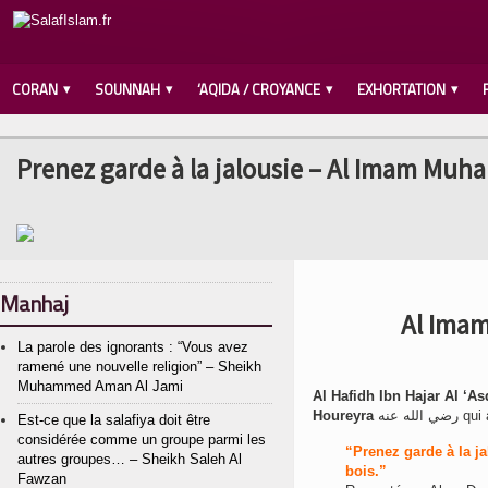
CORAN
SOUNNAH
‘AQIDA / CROYANCE
EXHORTATION
Prenez garde à la jalousie – Al Imam Muh
Manhaj
Al Imam
La parole des ignorants : “Vous avez
ramené une nouvelle religion” – Sheikh
Muhammed Aman Al Jami
Al Hafidh Ibn Hajar Al ‘As
Houreyra
Est-ce que la salafiya doit être
considérée comme un groupe parmi les
“Prenez garde à la j
autres groupes… – Sheikh Saleh Al
bois.”
Fawzan