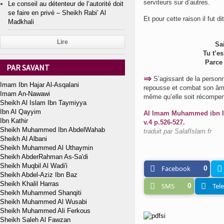
serviteurs sur d’autres.
Le conseil au détenteur de l’autorité doit
se faire en privé – Sheikh Rabi’ Al
Et pour cette raison il fut dit
Madkhali
Lire
Sa
Tu t’e
Parce 
PAR SAVANT
⇒
S’agissant de la personne
Imam Ibn Hajar Al-Asqalani
repousse et combat son âme 
Imam An-Nawawi
même qu’elle soit récompe
Sheikh Al Islam Ibn Taymiyya
Ibn Al Qayyim
Al Imam Muhammed ibn Is
Ibn Kathir
v.4 p.526-527.
Sheikh Muhammed Ibn AbdelWahab
traduit par SalafIslam.fr
Sheikh Al Albani
Sheikh Muhammed Al Uthaymin
Sheikh AbderRahman As-Sa'di
Sheikh Muqbil Al Wadi'i
Facebook
0
Sheikh Abdel-Aziz Ibn Baz
Sheikh Khalil Harras
SMS
0
Tel
Sheikh Muhammed Shanqiti
Sheikh Muhammed Al Wusabi
Sheikh Muhammed Ali Ferkous
Sheikh Saleh Al Fawzan