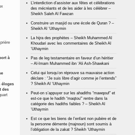
L’interdiction d’assister aux fêtes et célébrations
ux
des mécréants et de les aider à les célébrer –
Sheikh Saleh Al Fawzan
Construire un masjid ou une école de Quran ? –
Sheikh Al ‘Uthaymin
La hijra des prophètes – Sheikh Muhammed Al
prière
Khoudari avec les commentaires de Sheikh Al
‘Uthaymin
port à
Pas de leg testamentaire en faveur d’un héritier
– Al-Imam Muhammed ibn ‘Ali Ash-Shawkani
Celui qui lorsqu’on réprouve sa mauvaise action
se
déclare : “Je suis libre d’agir comme je l’entends”
? Sheikh Al ‘Uthaymin
s éloges
t des
Peut-on s’appuyer sur les ahadiths “mawqouf” et
quart
est-ce que le hadith “maqtou'” rentre dans la
catégorie des hadiths faibles ? – Sheikh Al
‘Uthaymin
Est ce que les biens de l’enfant non pubère et de
la personne démente (majnoun) sont soumis à
l’obligation de la zakat ? Sheikh ‘Uthaymin