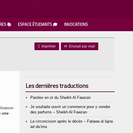
RES 📚
ESPACE ÉTUDIANTS 🎓
INVOCATIONS

Imprimer
✉
Envoyé par mail
Les dernières traductions
Paroles en or du Sheikh Al Fawzan
Je souhaite ouvrir un commerce pour y vendre
linaison
des parfums – Sheikh Al Fawzan
e une
La circoncision après le décès – Fatawa al lajna
ad da’ima