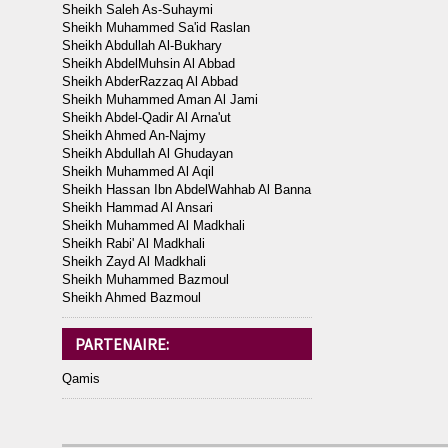
Sheikh Saleh As-Suhaymi
Sheikh Muhammed Sa'id Raslan
Sheikh Abdullah Al-Bukhary
Sheikh AbdelMuhsin Al Abbad
Sheikh AbderRazzaq Al Abbad
Sheikh Muhammed Aman Al Jami
Sheikh Abdel-Qadir Al Arna'ut
Sheikh Ahmed An-Najmy
Sheikh Abdullah Al Ghudayan
Sheikh Muhammed Al Aqil
Sheikh Hassan Ibn AbdelWahhab Al Banna
Sheikh Hammad Al Ansari
Sheikh Muhammed Al Madkhali
Sheikh Rabi' Al Madkhali
Sheikh Zayd Al Madkhali
Sheikh Muhammed Bazmoul
Sheikh Ahmed Bazmoul
PARTENAIRE:
Qamis