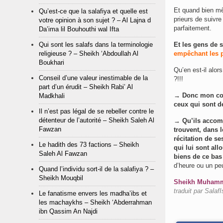
Et quand bien mê
Qu’est-ce que la salafiya et quelle est
prieurs de suivre
votre opinion à son sujet ? – Al Lajna d
parfaitement.
Da’ima lil Bouhouthi wal Ifta
Qui sont les salafs dans la terminologie
Et les gens de 
religieuse ? – Sheikh ‘Abdoullah Al
empêchant les p
Boukhari
Qu’en est-il alor
Conseil d’une valeur inestimable de la
?!!!
part d’un érudit – Sheikh Rabi’ Al
→ Donc mon cons
Madkhali
ceux qui sont d
Il n’est pas légal de se rebeller contre le
détenteur de l’autorité – Sheikh Saleh Al
→
Qu’ils accomp
Fawzan
trouvent, dans l
récitation de s
Le hadith des 73 factions – Sheikh
qui lui sont al
Saleh Al Fawzan
biens de ce bas
d’heure ou un peu
Quand l’individu sort-il de la salafiya ? –
Sheikh Mouqbil
Sheikh Muhammad
traduit par SalafI
Le fanatisme envers les madha’ibs et
les machaykhs – Sheikh ‘Abderrahman
ibn Qassim An Najdi