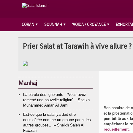
CORAN
SOUNNAH
‘AQIDA / CROYANCE
EXHORTA
Prier Salat at Tarawih à vive allure
Manhaj
La parole des ignorants : “Vous avez
ramené une nouvelle religion” – Sheikh
Muhammed Aman Al Jami
Bon nombre de nos
et la prosternati
Est-ce que la salafiya doit être
pénibilité aux f
considérée comme un groupe parmi les
empêchant le re
autres groupes… – Sheikh Saleh Al
recueillement.
Fawzan