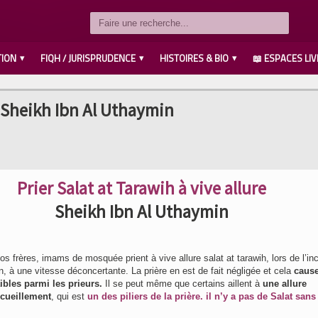
TION
FIQH / JURISPRUDENCE
HISTOIRES & BIO
📖 ESPACES LIV
LES COMPAGNONS رضي الله عنهم
SAVANTS / IMAMS رحمهم الله
LES PROPHÈTES عليهم السلام
MUHAMMED صلى الله عليه وسلم
AHL L’BAYT رضي الله عنهم
 ? Sheikh Ibn Al Uthaymin
Prier Salat at Tarawih à vive allure
Sheikh Ibn Al Uthaymin
 frères, imams de mosquée prient à vive allure salat at tarawih, lors de l’inc
on, à une vitesse déconcertante. La prière en est de fait négligée et cela
caus
aibles parmi les prieurs.
Il se peut même que certains aillent à
une allure
cueillement
, qui est
un des piliers de la prière. il n’y a pas de Salat sans