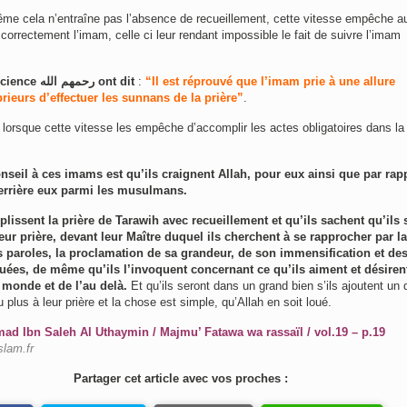
me cela n’entraîne pas l’absence de recueillement, cette vitesse empêche a
 correctement l’imam, celle ci leur rendant impossible le fait de suivre l’imam
science
الله
م
رحمه
ont dit
:
“Il est réprouvé que l’imam prie à une allure
rieurs d’effectuer les sunnans de la prière”
.
s lorsque cette vitesse les empêche d’accomplir les actes obligatoires dans la 
eil à ces imams est qu’ils craignent Allah, pour eux ainsi que par rap
errière eux parmi les musulmans.
lissent la prière de Tarawih avec recueillement et qu’ils sachent qu’ils 
eur prière, devant leur Maître duquel ils cherchent à se rapprocher par la
es paroles, la proclamation de sa grandeur, de son immensification et de
louées, de même qu’ils l’invoquent concernant ce qu’ils aiment et désiren
 monde et de l’au delà.
Et qu’ils seront dans un grand bien s’ils ajoutent un 
 plus à leur prière et la chose est simple, qu’Allah en soit loué.
 Ibn Saleh Al Uthaymin / Majmu’ Fatawa wa rassaïl / vol.19 – p.19
slam.fr
Partager cet article avec vos proches :