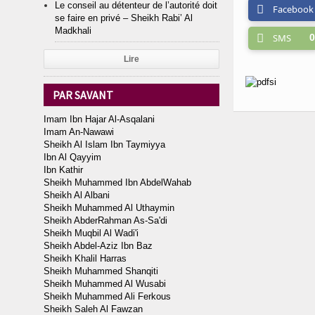
Le conseil au détenteur de l’autorité doit
Facebook
se faire en privé – Sheikh Rabi’ Al
Madkhali
SMS
0
Lire
PAR SAVANT
Imam Ibn Hajar Al-Asqalani
Imam An-Nawawi
Sheikh Al Islam Ibn Taymiyya
Ibn Al Qayyim
Ibn Kathir
Sheikh Muhammed Ibn AbdelWahab
Sheikh Al Albani
Sheikh Muhammed Al Uthaymin
Sheikh AbderRahman As-Sa'di
Sheikh Muqbil Al Wadi'i
Sheikh Abdel-Aziz Ibn Baz
Sheikh Khalil Harras
Sheikh Muhammed Shanqiti
Sheikh Muhammed Al Wusabi
Sheikh Muhammed Ali Ferkous
Sheikh Saleh Al Fawzan