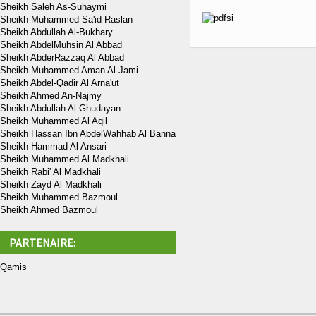
Sheikh Saleh As-Suhaymi
Sheikh Muhammed Sa'id Raslan
Sheikh Abdullah Al-Bukhary
Sheikh AbdelMuhsin Al Abbad
Sheikh AbderRazzaq Al Abbad
Sheikh Muhammed Aman Al Jami
Sheikh Abdel-Qadir Al Arna'ut
Sheikh Ahmed An-Najmy
Sheikh Abdullah Al Ghudayan
Sheikh Muhammed Al Aqil
Sheikh Hassan Ibn AbdelWahhab Al Banna
Sheikh Hammad Al Ansari
Sheikh Muhammed Al Madkhali
Sheikh Rabi' Al Madkhali
Sheikh Zayd Al Madkhali
Sheikh Muhammed Bazmoul
Sheikh Ahmed Bazmoul
PARTENAIRE:
Qamis