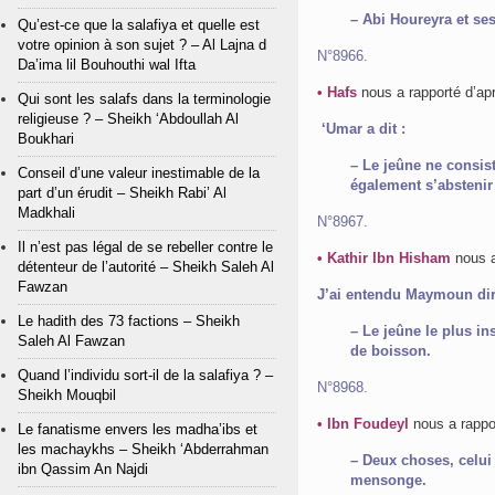
– Abi Houreyra et se
Qu’est-ce que la salafiya et quelle est
votre opinion à son sujet ? – Al Lajna d
N°8966.
Da’ima lil Bouhouthi wal Ifta
• Hafs
nous a rapporté d’ap
Qui sont les salafs dans la terminologie
religieuse ? – Sheikh ‘Abdoullah Al
‘Umar a dit :
Boukhari
– Le jeûne ne consis
Conseil d’une valeur inestimable de la
également s’abstenir 
part d’un érudit – Sheikh Rabi’ Al
Madkhali
N°8967.
Il n’est pas légal de se rebeller contre le
• Kathir Ibn Hisham
nous a
détenteur de l’autorité – Sheikh Saleh Al
Fawzan
J’ai entendu Maymoun dir
Le hadith des 73 factions – Sheikh
– Le jeûne le plus in
Saleh Al Fawzan
de boisson.
Quand l’individu sort-il de la salafiya ? –
N°8968.
Sheikh Mouqbil
• Ibn Foudeyl
nous a rappo
Le fanatisme envers les madha’ibs et
les machaykhs – Sheikh ‘Abderrahman
– Deux choses, celui 
ibn Qassim An Najdi
mensonge.