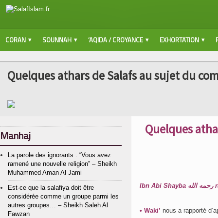
CORAN
SOUNNAH
‘AQIDA / CROYANCE
EXHORTATION
Quelques athars de Salafs au sujet du c
Quelques atha
Manhaj
La parole des ignorants : “Vous avez
ramené une nouvelle religion” – Sheikh
Muhammed Aman Al Jami
Ib
Est-ce que la salafiya doit être
considérée comme un groupe parmi les
autres groupes… – Sheikh Saleh Al
• Waki’
nous a rapporté d’a
Fawzan