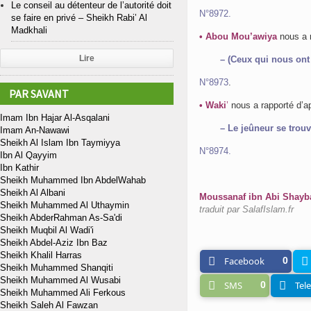
Le conseil au détenteur de l’autorité doit
N°8972.
se faire en privé – Sheikh Rabi’ Al
Madkhali
• Abou Mou’awiya
nous a 
Lire
– (Ceux qui nous ont
N°8973
.
PAR SAVANT
• Waki
’
nous a rapporté d’a
Imam Ibn Hajar Al-Asqalani
– Le jeûneur se trouv
Imam An-Nawawi
Sheikh Al Islam Ibn Taymiyya
N°8974.
Ibn Al Qayyim
Ibn Kathir
Sheikh Muhammed Ibn AbdelWahab
Sheikh Al Albani
Moussanaf ibn Abi Shayb
Sheikh Muhammed Al Uthaymin
traduit par SalafIslam.fr
Sheikh AbderRahman As-Sa'di
Sheikh Muqbil Al Wadi'i
Sheikh Abdel-Aziz Ibn Baz
Sheikh Khalil Harras
Facebook
0
Sheikh Muhammed Shanqiti
Sheikh Muhammed Al Wusabi
SMS
0
Tel
Sheikh Muhammed Ali Ferkous
Sheikh Saleh Al Fawzan