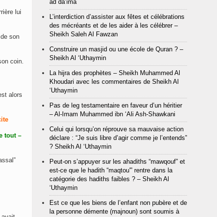
ad da’ima
ière lui
L’interdiction d’assister aux fêtes et célébrations
des mécréants et de les aider à les célébrer –
Sheikh Saleh Al Fawzan
a de son
Construire un masjid ou une école de Quran ? –
Sheikh Al ‘Uthaymin
son coin.
La hijra des prophètes – Sheikh Muhammed Al
Khoudari avec les commentaires de Sheikh Al
‘Uthaymin
Pas de leg testamentaire en faveur d’un héritier
– Al-Imam Muhammed ibn ‘Ali Ash-Shawkani
ite
Celui qui lorsqu’on réprouve sa mauvaise action
e tout –
déclare : “Je suis libre d’agir comme je l’entends”
? Sheikh Al ‘Uthaymin
assal”
Peut-on s’appuyer sur les ahadiths “mawqouf” et
est-ce que le hadith “maqtou'” rentre dans la
catégorie des hadiths faibles ? – Sheikh Al
‘Uthaymin
Est ce que les biens de l’enfant non pubère et de
la personne démente (majnoun) sont soumis à