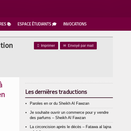
RES 📚
ESPACE ÉTUDIANTS 🎓
INVOCATIONS
ation

Imprimer
✉
Envoyé par mail
à
Les dernières traductions
en
Paroles en or du Sheikh Al Fawzan
Je souhaite ouvrir un commerce pour y vendre
des parfums – Sheikh Al Fawzan
La circoncision après le décès – Fatawa al lajna