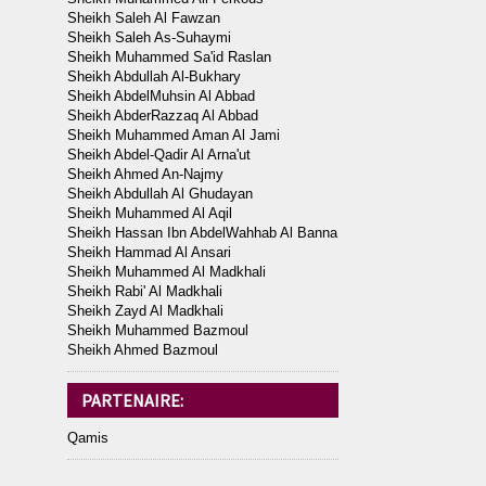
Sheikh Saleh Al Fawzan
Sheikh Saleh As-Suhaymi
Sheikh Muhammed Sa'id Raslan
Sheikh Abdullah Al-Bukhary
Sheikh AbdelMuhsin Al Abbad
Sheikh AbderRazzaq Al Abbad
Sheikh Muhammed Aman Al Jami
Sheikh Abdel-Qadir Al Arna'ut
Sheikh Ahmed An-Najmy
Sheikh Abdullah Al Ghudayan
Sheikh Muhammed Al Aqil
Sheikh Hassan Ibn AbdelWahhab Al Banna
Sheikh Hammad Al Ansari
Sheikh Muhammed Al Madkhali
Sheikh Rabi' Al Madkhali
Sheikh Zayd Al Madkhali
Sheikh Muhammed Bazmoul
Sheikh Ahmed Bazmoul
PARTENAIRE:
Qamis