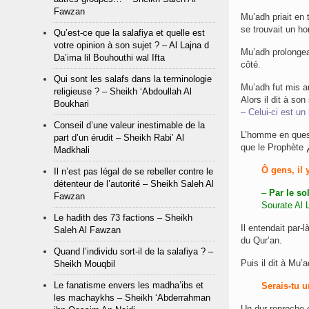
Fawzan
Mu’adh priait en 
se trouvait un hom
Qu’est-ce que la salafiya et quelle est
votre opinion à son sujet ? – Al Lajna d
Mu’adh prolongea 
Da’ima lil Bouhouthi wal Ifta
côté.
Qui sont les salafs dans la terminologie
Mu’adh fut mis au
religieuse ? – Sheikh ‘Abdoullah Al
Alors il dit à son 
Boukhari
– Celui-ci est un
Conseil d’une valeur inestimable de la
L’homme en question par
part d’un érudit – Sheikh Rabi’ Al
Madkhali
Ô gens, il 
Il n’est pas légal de se rebeller contre le
détenteur de l’autorité – Sheikh Saleh Al
–
Par le sol
Fawzan
Sourate Al L
Le hadith des 73 factions – Sheikh
Il entendait par-l
Saleh Al Fawzan
du Qur’an.
Quand l’individu sort-il de la salafiya ? –
Puis il dit à Mu’a
Sheikh Mouqbil
Le fanatisme envers les madha’ibs et
Serais-tu u
les machaykhs – Sheikh ‘Abderrahman
Un dur reproche enver