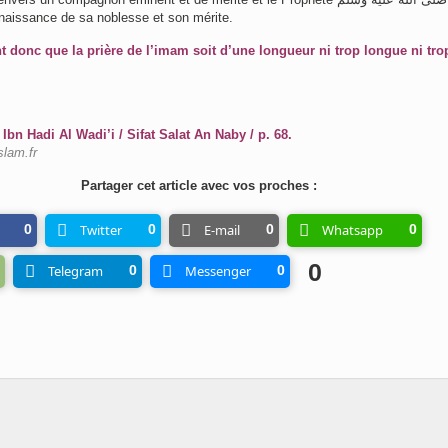
naissance de sa noblesse et son mérite.
nt donc que la prière de l’imam soit d’une longueur ni trop longue ni tro
bn Hadi Al Wadi’i / Sifat Salat An Naby / p. 68.
slam.fr
Partager cet article avec vos proches :
0
Twitter
0
E-mail
0
Whatsapp
0
0
Telegram
0
Messenger
0