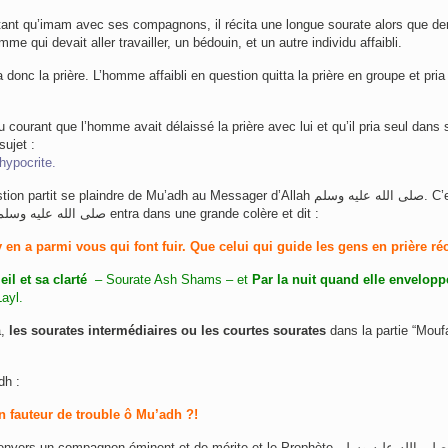
tant qu’imam avec ses compagnons, il récita une longue sourate alors que derr
me qui devait aller travailler, un bédouin, et un autre individu affaibli.
donc la prière. L’homme affaibli en question quitta la prière en groupe et pri
 courant que l’homme avait délaissé la prière avec lui et qu’il pria seul dans 
sujet :
 hypocrite.
tit se plaindre de Mu’adh au Messager d’Allah صلى الله عليه وسلم. C’est alors
que le Prophète صلى الله عليه وسلم entra dans une grande colère et dit :
y en a parmi vous qui font fuir. Que celui qui guide les gens en prière réc
eil et sa clarté
– Sourate Ash Shams – et
Par la nuit quand elle envelopp
ayl.
à,
les sourates intermédiaires ou les courtes sourates
dans la partie “Mouf
dh :
n fauteur de trouble ô Mu’adh ?!
s un compagnon éminent et de mérite et le Prophète صلى الله عليه وسلم avait