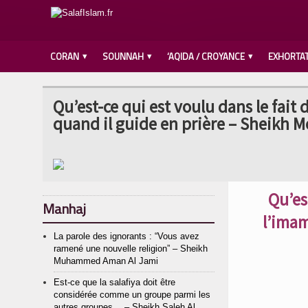
CORAN
SOUNNAH
‘AQIDA / CROYANCE
EXHORTA
Qu’est-ce qui est voulu dans le fait
quand il guide en prière – Sheikh 
Qu’es
Manhaj
l’imam
La parole des ignorants : “Vous avez
ramené une nouvelle religion” – Sheikh
Muhammed Aman Al Jami
Est-ce que la salafiya doit être
considérée comme un groupe parmi les
autres groupes… – Sheikh Saleh Al