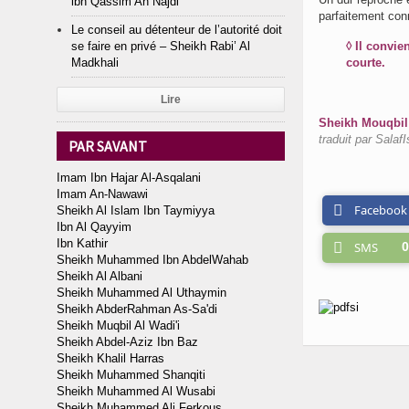
ibn Qassim An Najdi
parfaitement con
Le conseil au détenteur de l’autorité doit
se faire en privé – Sheikh Rabi’ Al
◊ Il convie
Madkhali
courte.
Lire
Sheikh Mouqbil I
traduit par SalafI
PAR SAVANT
Imam Ibn Hajar Al-Asqalani
Imam An-Nawawi
Facebook
Sheikh Al Islam Ibn Taymiyya
Ibn Al Qayyim
Ibn Kathir
SMS
0
Sheikh Muhammed Ibn AbdelWahab
Sheikh Al Albani
Sheikh Muhammed Al Uthaymin
Sheikh AbderRahman As-Sa'di
Sheikh Muqbil Al Wadi'i
Sheikh Abdel-Aziz Ibn Baz
Sheikh Khalil Harras
Sheikh Muhammed Shanqiti
Sheikh Muhammed Al Wusabi
Sheikh Muhammed Ali Ferkous