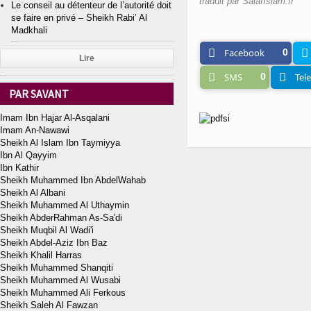
traduit par SalafIslam.fr
Le conseil au détenteur de l’autorité doit
se faire en privé – Sheikh Rabi’ Al
Madkhali
Facebook
0
Lire
SMS
0
Tel
PAR SAVANT
Imam Ibn Hajar Al-Asqalani
Imam An-Nawawi
Sheikh Al Islam Ibn Taymiyya
Ibn Al Qayyim
Ibn Kathir
Sheikh Muhammed Ibn AbdelWahab
Sheikh Al Albani
Sheikh Muhammed Al Uthaymin
Sheikh AbderRahman As-Sa'di
Sheikh Muqbil Al Wadi'i
Sheikh Abdel-Aziz Ibn Baz
Sheikh Khalil Harras
Sheikh Muhammed Shanqiti
Sheikh Muhammed Al Wusabi
Sheikh Muhammed Ali Ferkous
Sheikh Saleh Al Fawzan