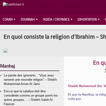
CORAN
SOUNNAH
‘AQIDA / CROYANCE
EXHORTATION
En quoi consiste la religion d’Ibrahim – 
En qu
Manhaj
La parole des ignorants : “Vous avez
ramené une nouvelle religion” – Sheikh
Muhammed Aman Al Jami
Est-ce que la salafiya doit être
Et que la Hanifiya, la rel
considérée comme un groupe parmi les
culte pur.
autres groupes… – Sheikh Saleh Al
Fawzan