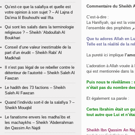
Qu’est-ce que la salafiya et quelle est
votre opinion à son sujet ? – Al Lajna d
C’est-à-dire :
Da’ima lil Bouhouthi wal Ifta
La Hanifiyah, qui est la voie et la législa
Qui sont les salafs dans la terminologie
religieuse ? – Sheikh ‘Abdoullah Al
Boukhari
Que tu adores Allah en Lu
Telle est la réalité de la 
Conseil d’une valeur inestimable de la
part d’un érudit – Sheikh Rabi’ Al
La pureté ici implique
l’amo
Madkhali
L’adoration à Allah vouée à 
Il n’est pas légal de se rebeller contre le
qui est mentionnée dans la p
détenteur de l’autorité – Sheikh Saleh Al
Fawzan
Puis nous te révélâmes : s
Le hadith des 73 factions – Sheikh
n’était pas du nombre des
Saleh Al Fawzan
Et également sa parole :
Quand l’individu sort-il de la salafiya ? –
Sheikh Mouqbil
Certes Ibrahim était un g
tout autre que Lui et n’ét
Le fanatisme envers les madha’ibs et
les machaykhs – Sheikh ‘Abderrahman
ibn Qassim An Najdi
Sheikh Ibn Qassim An Najd