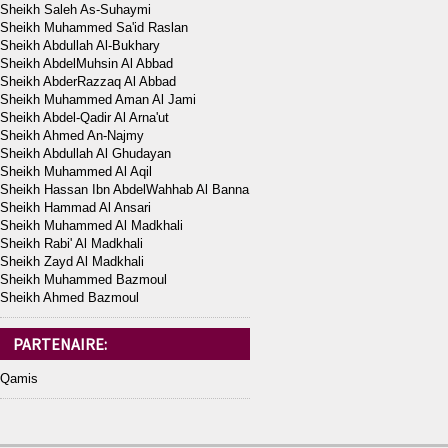
Sheikh Saleh As-Suhaymi
Sheikh Muhammed Sa'id Raslan
Sheikh Abdullah Al-Bukhary
Sheikh AbdelMuhsin Al Abbad
Sheikh AbderRazzaq Al Abbad
Sheikh Muhammed Aman Al Jami
Sheikh Abdel-Qadir Al Arna'ut
Sheikh Ahmed An-Najmy
Sheikh Abdullah Al Ghudayan
Sheikh Muhammed Al Aqil
Sheikh Hassan Ibn AbdelWahhab Al Banna
Sheikh Hammad Al Ansari
Sheikh Muhammed Al Madkhali
Sheikh Rabi' Al Madkhali
Sheikh Zayd Al Madkhali
Sheikh Muhammed Bazmoul
Sheikh Ahmed Bazmoul
PARTENAIRE:
Qamis