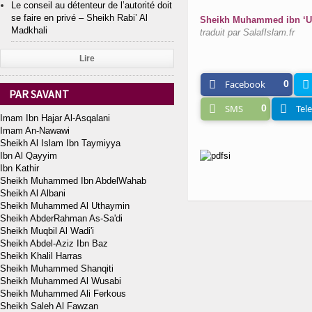
Le conseil au détenteur de l’autorité doit
se faire en privé – Sheikh Rabi’ Al
Sheikh Muhammed ibn ‘Uth
Madkhali
traduit par SalafIslam.fr
Lire
Facebook
0
PAR SAVANT
SMS
0
Tel
Imam Ibn Hajar Al-Asqalani
Imam An-Nawawi
Sheikh Al Islam Ibn Taymiyya
Ibn Al Qayyim
Ibn Kathir
Sheikh Muhammed Ibn AbdelWahab
Sheikh Al Albani
Sheikh Muhammed Al Uthaymin
Sheikh AbderRahman As-Sa'di
Sheikh Muqbil Al Wadi'i
Sheikh Abdel-Aziz Ibn Baz
Sheikh Khalil Harras
Sheikh Muhammed Shanqiti
Sheikh Muhammed Al Wusabi
Sheikh Muhammed Ali Ferkous
Sheikh Saleh Al Fawzan