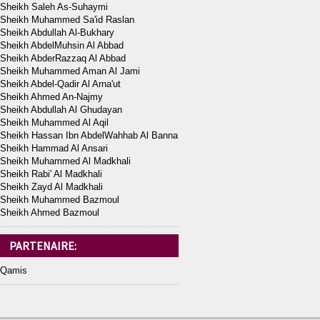
Sheikh Saleh As-Suhaymi
Sheikh Muhammed Sa'id Raslan
Sheikh Abdullah Al-Bukhary
Sheikh AbdelMuhsin Al Abbad
Sheikh AbderRazzaq Al Abbad
Sheikh Muhammed Aman Al Jami
Sheikh Abdel-Qadir Al Arna'ut
Sheikh Ahmed An-Najmy
Sheikh Abdullah Al Ghudayan
Sheikh Muhammed Al Aqil
Sheikh Hassan Ibn AbdelWahhab Al Banna
Sheikh Hammad Al Ansari
Sheikh Muhammed Al Madkhali
Sheikh Rabi' Al Madkhali
Sheikh Zayd Al Madkhali
Sheikh Muhammed Bazmoul
Sheikh Ahmed Bazmoul
PARTENAIRE:
Qamis