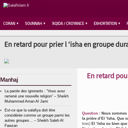
CORAN
SOUNNAH
‘AQIDA / CROYANCE
EXHORTATION
En retard pour prier l ‘isha en groupe d
En retard pou
Manhaj
La parole des ignorants : “Vous avez
ramené une nouvelle religion” – Sheikh
Muhammed Aman Al Jami
Est-ce que la salafiya doit être
Question :
Nous sommes en
considérée comme un groupe parmi les
la prière d’El ‘Isha. Que
autres groupes… – Sheikh Saleh Al
trois)
El ‘Isha ou bien que 
Fawzan