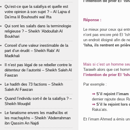
l’intention de prier El ‘Ish
Qu’est-ce que la salafiya et quelle est
votre opinion à son sujet ? – Al Lajna d
Da’ima lil Bouhouthi wal Ifta
Réponse :
Qui sont les salafs dans la terminologie
Le mieux pour ceux qui entr
religieuse ? – Sheikh ‘Abdoullah Al
n’ont pas encore prié El ‘Is
Boukhari
un endroit éloigné afin de n
‘Isha, ils rentrent en pri
Conseil d’une valeur inestimable de la
part d’un érudit – Sheikh Rabi’ Al
Madkhali
Mais si c’est un homme seu
Il n’est pas légal de se rebeller contre le
Tarawih alors que cet homme
détenteur de l’autorité – Sheikh Saleh Al
l’intention de prier El ‘Ish
Fawzan
Le hadith des 73 factions – Sheikh
Par exemple :
Saleh Al Fawzan
⇒
S’il rejoint l’imam
Quand l’individu sort-il de la salafiya ? –
dernier rajoute deux R
Sheikh Mouqbil
⇒
S’il le rejoint lor
Raka’ats.
Le fanatisme envers les madha’ibs et
les machaykhs – Sheikh ‘Abderrahman
Et l’imam Ahmed a émis un 
ibn Qassim An Najdi