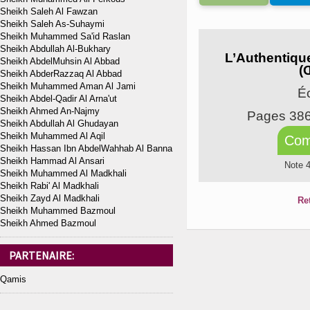
Sheikh Saleh Al Fawzan
Sheikh Saleh As-Suhaymi
Sheikh Muhammed Sa'id Raslan
Sheikh Abdullah Al-Bukhary
L’Authentiqu
Sheikh AbdelMuhsin Al Abbad
(
Sheikh AbderRazzaq Al Abbad
Sheikh Muhammed Aman Al Jami
Éc
Sheikh Abdel-Qadir Al Arna'ut
Sheikh Ahmed An-Najmy
Pages 38
Sheikh Abdullah Al Ghudayan
Sheikh Muhammed Al Aqil
Com
Sheikh Hassan Ibn AbdelWahhab Al Banna
Sheikh Hammad Al Ansari
Note 
Sheikh Muhammed Al Madkhali
Sheikh Rabi' Al Madkhali
Sheikh Zayd Al Madkhali
Re
Sheikh Muhammed Bazmoul
Sheikh Ahmed Bazmoul
PARTENAIRE:
Qamis