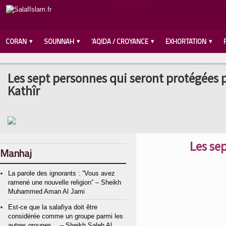
CORAN
SOUNNAH
‘AQIDA / CROYANCE
EXHORTATION
Les sept personnes qui seront protégées p
Kathîr
Les se
Manhaj
La parole des ignorants : “Vous avez
ramené une nouvelle religion” – Sheikh
Muhammed Aman Al Jami
Est-ce que la salafiya doit être
considérée comme un groupe parmi les
autres groupes… – Sheikh Saleh Al