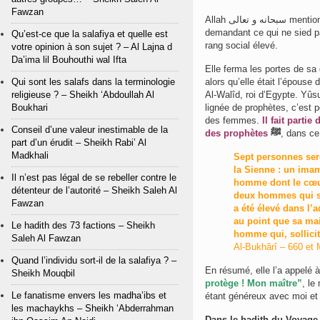
Fawzan
Allah سبحانه و تعالى mentionne que la femme de Al-‘Azîz a essayé de séduire Yûsuf عليه السلام en lui
demandant ce qui ne sied pa
Qu’est-ce que la salafiya et quelle est
rang social élevé.
votre opinion à son sujet ? – Al Lajna d
Da’ima lil Bouhouthi wal Ifta
Elle ferma les portes de sa 
Qui sont les salafs dans la terminologie
alors qu’elle était l’épouse 
religieuse ? – Sheikh ‘Abdoullah Al
Al-Walîd, roi d’Egypte. Yûs
Boukhari
lignée de prophètes, c’est p
des femmes.
Il fait parti
Conseil d’une valeur inestimable de la
des prophètes
ﷺ
, dans ce
part d’un érudit – Sheikh Rabi’ Al
Madkhali
Sept personnes sero
la Sienne : un imam
Il n’est pas légal de se rebeller contre le
homme dont le cœur
détenteur de l’autorité – Sheikh Saleh Al
deux hommes qui s’a
Fawzan
a été élevé dans l’
au point que sa mai
Le hadith des 73 factions – Sheikh
homme qui, sollicit
Saleh Al Fawzan
Al-Bukhârî – 660 et
Quand l’individu sort-il de la salafiya ? –
En résumé, elle l’a appelé à 
Sheikh Mouqbil
protège ! Mon maître”
, le
Le fanatisme envers les madha’ibs et
étant généreux avec moi e
les machaykhs – Sheikh ‘Abderrahman