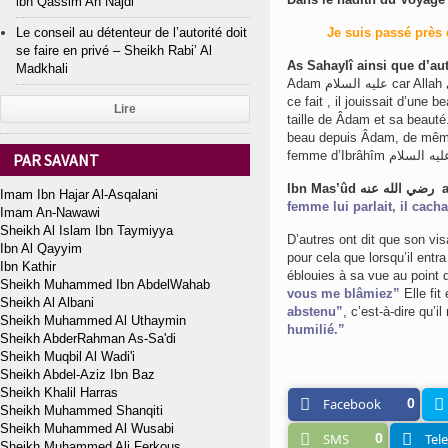
ibn Qassim An Najdi
Le conseil au détenteur de l’autorité doit
Je suis passé près d
se faire en privé – Sheikh Rabi’ Al
As Sahaylî ainsi que d’au
Madkhali
Adam عليه السلام car Allah سبحانه و تعالى a créé Âdam de Ses mains et lui a insufflé de Son Esprit, de
ce fait , il jouissait d’une
Lire
taille de Âdam et sa beauté.
beau depuis Âdam, de même
PAR SAVANT
Ibn Mas’û
Imam Ibn Hajar Al-Asqalani
femme lui parlait, il cach
Imam An-Nawawi
Sheikh Al Islam Ibn Taymiyya
D’autres ont dit que son vis
Ibn Al Qayyim
pour cela que lorsqu’il entr
Ibn Kathir
éblouies à sa vue au point d
Sheikh Muhammed Ibn AbdelWahab
vous me blâmiez”
Elle fit
Sheikh Al Albani
abstenu”
, c’est-à-dire qu’il
Sheikh Muhammed Al Uthaymin
humilié.”
Sheikh AbderRahman As-Sa'di
Sheikh Muqbil Al Wadi'i
Sheikh Abdel-Aziz Ibn Baz
Sheikh Khalil Harras
Facebook
0
Sheikh Muhammed Shanqiti
Sheikh Muhammed Al Wusabi
SMS
0
Tel
Sheikh Muhammed Ali Ferkous