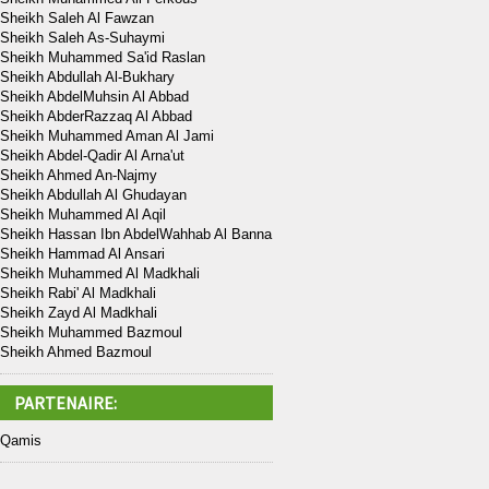
Sheikh Saleh Al Fawzan
Sheikh Saleh As-Suhaymi
Sheikh Muhammed Sa'id Raslan
Sheikh Abdullah Al-Bukhary
Sheikh AbdelMuhsin Al Abbad
Sheikh AbderRazzaq Al Abbad
Sheikh Muhammed Aman Al Jami
Sheikh Abdel-Qadir Al Arna'ut
Sheikh Ahmed An-Najmy
Sheikh Abdullah Al Ghudayan
Sheikh Muhammed Al Aqil
Sheikh Hassan Ibn AbdelWahhab Al Banna
Sheikh Hammad Al Ansari
Sheikh Muhammed Al Madkhali
Sheikh Rabi' Al Madkhali
Sheikh Zayd Al Madkhali
Sheikh Muhammed Bazmoul
Sheikh Ahmed Bazmoul
PARTENAIRE:
Qamis