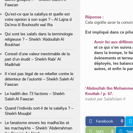
Fawzan
Qu’est-ce que la salafiya et quelle est
Réponse :
votre opinion à son sujet ? – Al Lajna d
Cela signifie avoir la convi
Da’ima lil Bouhouthi wal Ifta
Est impliqué dans ce pilie
Qui sont les salafs dans la terminologie
religieuse ? – Sheikh ‘Abdoullah Al
Avoir foi aux différe
Boukhari
et ce qui s’en suivra
dans la trompe, le fa
Conseil d’une valeur inestimable de la
évènements et terreur
part d’un érudit – Sheikh Rabi’ Al
déployés, les balance
Madkhali
autres, et enfin le pa
Il n’est pas légal de se rebeller contre le
détenteur de l’autorité – Sheikh Saleh Al
Fawzan
‘Abdoullah Ibn Mohammed R
Le hadith des 73 factions – Sheikh
Kouttab / p. 67.
Saleh Al Fawzan
traduit par SalafIslam.fr
Quand l’individu sort-il de la salafiya ? –
Sheikh Mouqbil
Facebook
0
Le fanatisme envers les madha’ibs et
les machaykhs – Sheikh ‘Abderrahman
SMS
0
Tel