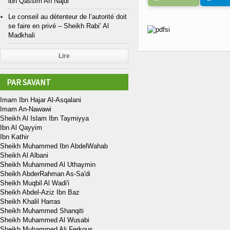
ibn Qassim An Najdi
Le conseil au détenteur de l’autorité doit
se faire en privé – Sheikh Rabi’ Al
Madkhali
Lire
PAR SAVANT
Imam Ibn Hajar Al-Asqalani
Imam An-Nawawi
Sheikh Al Islam Ibn Taymiyya
Ibn Al Qayyim
Ibn Kathir
Sheikh Muhammed Ibn AbdelWahab
Sheikh Al Albani
Sheikh Muhammed Al Uthaymin
Sheikh AbderRahman As-Sa'di
Sheikh Muqbil Al Wadi'i
Sheikh Abdel-Aziz Ibn Baz
Sheikh Khalil Harras
Sheikh Muhammed Shanqiti
Sheikh Muhammed Al Wusabi
Sheikh Muhammed Ali Ferkous