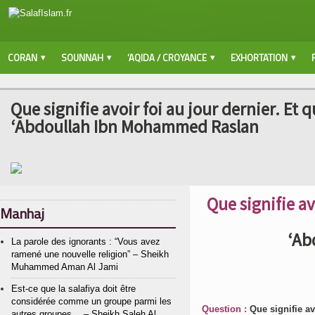
CORAN
SOUNNAH
‘AQIDA / CROYANCE
EXHORTATION
Que signifie avoir foi au jour dernier. Et q
‘Abdoullah Ibn Mohammed Raslan
Que signifie av
Manhaj
‘Ab
La parole des ignorants : “Vous avez
ramené une nouvelle religion” – Sheikh
Muhammed Aman Al Jami
Est-ce que la salafiya doit être
considérée comme un groupe parmi les
Question :
Que signifie avo
autres groupes… – Sheikh Saleh Al