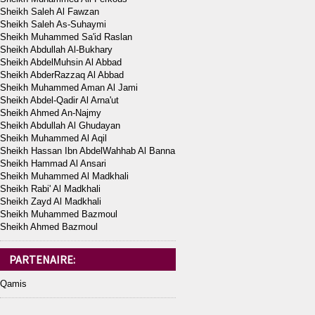
Sheikh Saleh Al Fawzan
Sheikh Saleh As-Suhaymi
Sheikh Muhammed Sa'id Raslan
Sheikh Abdullah Al-Bukhary
Sheikh AbdelMuhsin Al Abbad
Sheikh AbderRazzaq Al Abbad
Sheikh Muhammed Aman Al Jami
Sheikh Abdel-Qadir Al Arna'ut
Sheikh Ahmed An-Najmy
Sheikh Abdullah Al Ghudayan
Sheikh Muhammed Al Aqil
Sheikh Hassan Ibn AbdelWahhab Al Banna
Sheikh Hammad Al Ansari
Sheikh Muhammed Al Madkhali
Sheikh Rabi' Al Madkhali
Sheikh Zayd Al Madkhali
Sheikh Muhammed Bazmoul
Sheikh Ahmed Bazmoul
PARTENAIRE:
Qamis