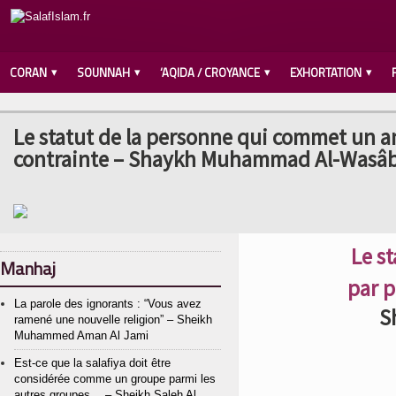
CORAN
SOUNNAH
‘AQIDA / CROYANCE
EXHORTATION
Le statut de la personne qui commet un ann
contrainte – Shaykh Muhammad Al-Wasâb
Le s
Manhaj
par p
La parole des ignorants : “Vous avez
S
ramené une nouvelle religion” – Sheikh
Muhammed Aman Al Jami
Est-ce que la salafiya doit être
considérée comme un groupe parmi les
autres groupes… – Sheikh Saleh Al