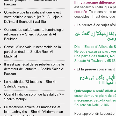
Il n’y a aucune différence
Fawzan
est sérieux ou celui qui a p
excusée.
Tous ces actes re
Qu’est-ce que la salafiya et quelle est
coupables. Il faut donc que
votre opinion à son sujet ? – Al Lajna d
Da’ima lil Bouhouthi wal Ifta
•
Qui sont les salafs dans la terminologie
إِن نَّعْفُ عَن
ۚ
َعْدَ إِيمَٰنِكُمْ
religieuse ? – Sheikh ‘Abdoullah Al
رِمِينَ
Boukhari
Dis : “Est-ce d’Allah, de
Conseil d’une valeur inestimable de la
Ne vous excusez pas : vou
part d’un érudit – Sheikh Rabi’ Al
une partie des vôtres, No
Madkhali
Sourate At-Tawbah, v.65-66
Il n’est pas légal de se rebeller contre le
détenteur de l’autorité – Sheikh Saleh Al
•
Fawzan
لْإِيمَٰنِ وَلَٰكِن مَّن شَرَحَ
Le hadith des 73 factions – Sheikh
َابٌ عَظِيمٌۭ
Saleh Al Fawzan
Quiconque a renié Allah a
Quand l’individu sort-il de la salafiya ? –
cœur demeure plein de sér
Sheikh Mouqbil
mécréance, ceux-là ont sur
Sourate An-Nahl, v.106.
Le fanatisme envers les madha’ibs et
les machaykhs – Sheikh ‘Abderrahman
Pour approfondir la question