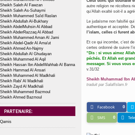
Celui donc qui souhaite e
Sheikh Saleh Al Fawzan
autre religion ne récoltera ri
Sheikh Saleh As-Suhaymi
qu’Allah exalté soit-il a agr
Sheikh Muhammed Sa'id Raslan
Sheikh Abdullah Al-Bukhary
Le judaïsme non falsifié qui est la religion de Mo
Sheikh AbdelMuhsin Al Abbad
authentique et acceptée. De
Sheikh AbderRazzaq Al Abbad
l’islam, celles ci furent a
Sheikh Muhammed Aman Al Jami
Et ce qui incombe, c’est de 
Sheikh Abdel-Qadir Al Arna'ut
certes ordonné de suivre l’i
Sheikh Ahmed An-Najmy
“Dis : si vous aimez Alla
Sheikh Abdullah Al Ghudayan
péchés. Et Allah est grand
Sheikh Muhammed Al Aqil
messager. Si vous vous en
Sheikh Hassan Ibn AbdelWahhab Al Banna
v.31/32
Sheikh Hammad Al Ansari
Sheikh Muhammed Al Madkhali
Sheikh Muhammad Ibn Abde
Sheikh Rabi' Al Madkhali
traduit par SalafIslam.fr
Sheikh Zayd Al Madkhali
Sheikh Muhammed Bazmoul
Sheikh Ahmed Bazmoul
Facebook
0
PARTENAIRE:
SMS
0
Tel
Qamis