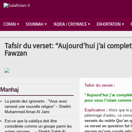
CORAN
SOUNNAH
‘AQIDA / CROYANCE
EXHORTATION
Tafsir du verset: “Aujourd’hui j’ai complet
Fawzan
Tafsir du verset :
Manhaj
“Aujourd’hui j’ai complét
pour vous l’islam comme 
La parole des ignorants : “Vous avez
ramené une nouvelle religion” – Sheikh
Explication :
Alors que le prophète صلى الله عليه و سلم se trouvai
Muhammed Aman Al Jami
pèlerinage d’adieu, ce verset
versets du noble Qur’an qui descendirent
Est-ce que la salafiya doit être
ce verset en question fut le dernier 
considérée comme un groupe parmi les
encore qu’une courte péri
autres groupes… – Sheikh Saleh Al