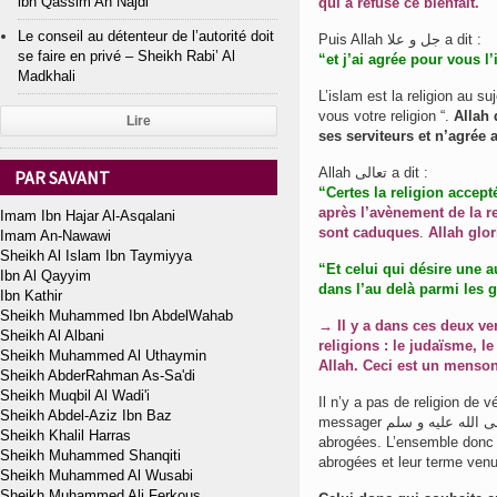
ibn Qassim An Najdi
qui a refusé ce bienfait.
Le conseil au détenteur de l’autorité doit
Puis Allah جل و علا a dit :
se faire en privé – Sheikh Rabi’ Al
“et j’ai agrée pour vous 
Madkhali
L’islam est la religion au su
vous votre religion “.
Allah 
Lire
ses serviteurs et n’agrée 
Allah تعالى a dit :
PAR SAVANT
“Certes la religion accepté
après l’avènement de la 
Imam Ibn Hajar Al-Asqalani
sont caduques
.
Allah glor
Imam An-Nawawi
Sheikh Al Islam Ibn Taymiyya
“Et celui qui désire une au
Ibn Al Qayyim
dans l’au delà parmi les 
Ibn Kathir
Sheikh Muhammed Ibn AbdelWahab
→ Il y a dans ces deux ve
Sheikh Al Albani
religions : le judaïsme, le
Sheikh Muhammed Al Uthaymin
Allah. Ceci est un menson
Sheikh AbderRahman As-Sa'di
Sheikh Muqbil Al Wadi'i
Il n’y a pas de religion de v
Sheikh Abdel-Aziz Ibn Baz
messager صلى الله عليه و سلم et l’avènement de l’islam, le judaïsme et le christianisme furent
Sheikh Khalil Harras
abrogées. L’ensemble donc de
Sheikh Muhammed Shanqiti
abrogées et leur terme ven
Sheikh Muhammed Al Wusabi
Sheikh Muhammed Ali Ferkous