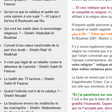
Fawzan
→ Et ceci indique que le prophète صلى الله عليه و سلم ne mourut point a
Qu’est-ce que la salafiya et quelle est
et complété la religion
. I
votre opinion à son sujet ? – Al Lajna d
affiliant à la religion alors q
Da’ima lil Bouhouthi wal Ifta
N’importe quelle personne qu
Qui sont les salafs dans la terminologie
religieuse ? – Sheikh ‘Abdoullah Al
سلم a dit : ” Celui qui 
Boukhari
Al Boukhari 2697, Muslim 
Conseil d’une valeur inestimable de la
Il s’y trouve également (dan
part d’un érudit – Sheikh Rabi’ Al
religion ne convient pas à to
Madkhali
que l’islam convenait aux g
l’époque contemporaine, al
Il n’est pas légal de se rebeller contre le
votre religion ” indique e
détenteur de l’autorité – Sheikh Saleh Al
bien même certaines perso
Fawzan
La faute ne revient pas à l’
Le hadith des 73 factions – Sheikh
d’appréhender l’islam. Car s
Saleh Al Fawzan
est utile aux serviteurs et d
Quand l’individu sort-il de la salafiya ? –
“Et j’ai parachevé sur vo
Sheikh Mouqbil
C’est à dire par le biais de 
Le fanatisme envers les madha’ibs et
gratifié l’humanité.
Cepend
les machaykhs – Sheikh ‘Abderrahman
qui ne l’accepte pas, alor