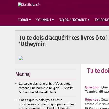
CORAN
SOUNNAH
‘AQIDA / CROYANCE
EXHORTA
Tu te dois d’acquérir ces livres ô to
‘Utheymin
Tu te doi
Manhaj
La parole des ignorants : “Vous avez
Question
: Quel
ramené une nouvelle religion” – Sheikh
Muhammed Aman Al Jami
Réponse
: Cette
Est-ce que la salafiya doit être
émane d’un savan
considérée comme un groupe parmi les
Et j’encourage m
autres groupes… – Sheikh Saleh Al