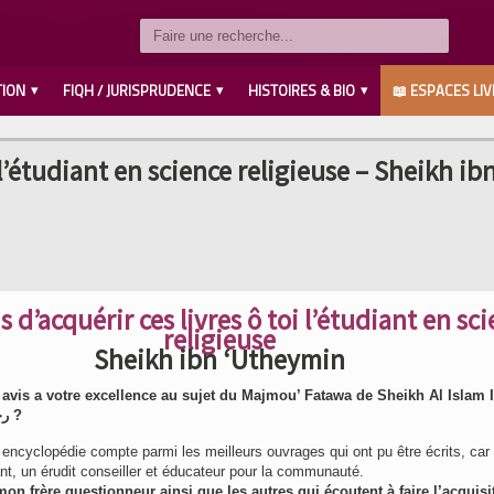
TION
FIQH / JURISPRUDENCE
HISTOIRES & BIO
📖 ESPACES LIV
LES COMPAGNONS رضي الله عنهم
SAVANTS / IMAMS رحمهم الله
LES PROPHÈTES عليهم السلام
MUHAMMED صلى الله عليه وسلم
AHL L’BAYT رضي الله عنهم
i l’étudiant en science religieuse – Sheikh ib
s d’acquérir ces livres ô toi l’étudiant en sc
religieuse
Sheikh ibn ‘Utheymin
 avis a votre excellence au sujet du Majmou’ Fatawa de Sheikh Al Islam 
Taymiya رحمه الله ?
 encyclopédie compte parmi les meilleurs ouvrages qui ont pu être écrits, car 
t, un érudit conseiller et éducateur pour la communauté.
on frère questionneur ainsi que les autres qui écoutent à faire l’acquisi