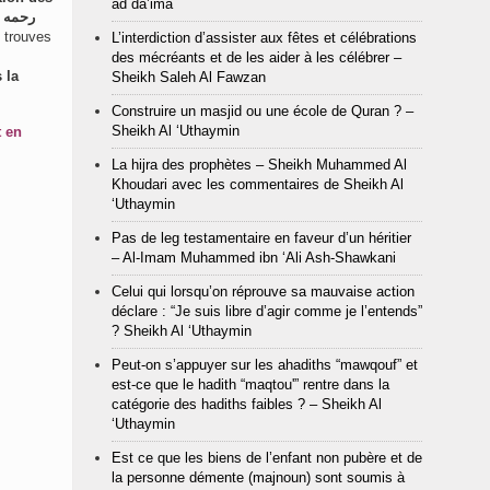
ad da’ima
 trouves
L’interdiction d’assister aux fêtes et célébrations
des mécréants et de les aider à les célébrer –
 la
Sheikh Saleh Al Fawzan
Construire un masjid ou une école de Quran ? –
Sheikh Al ‘Uthaymin
t en
La hijra des prophètes – Sheikh Muhammed Al
Khoudari avec les commentaires de Sheikh Al
‘Uthaymin
Pas de leg testamentaire en faveur d’un héritier
– Al-Imam Muhammed ibn ‘Ali Ash-Shawkani
Celui qui lorsqu’on réprouve sa mauvaise action
déclare : “Je suis libre d’agir comme je l’entends”
? Sheikh Al ‘Uthaymin
Peut-on s’appuyer sur les ahadiths “mawqouf” et
est-ce que le hadith “maqtou'” rentre dans la
catégorie des hadiths faibles ? – Sheikh Al
‘Uthaymin
Est ce que les biens de l’enfant non pubère et de
la personne démente (majnoun) sont soumis à