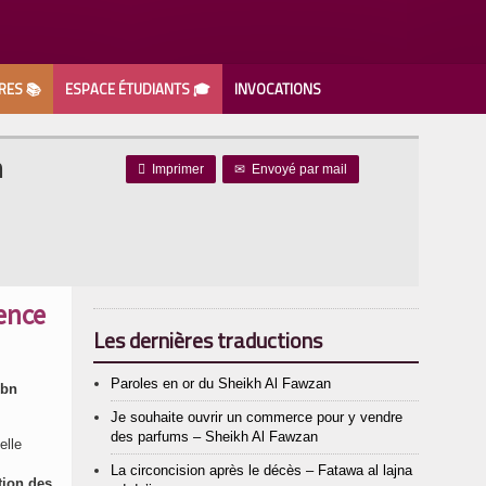
RES 📚
ESPACE ÉTUDIANTS 🎓
INVOCATIONS
n

Imprimer
✉
Envoyé par mail
ience
Les dernières traductions
Paroles en or du Sheikh Al Fawzan
Ibn
Je souhaite ouvrir un commerce pour y vendre
des parfums – Sheikh Al Fawzan
elle
La circoncision après le décès – Fatawa al lajna
tion des