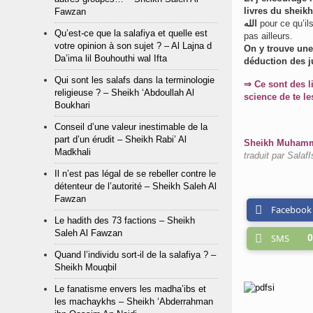
livres du sheikh al islam ibn Taymiya ه
Fawzan
الله
pour ce qu’i
Qu’est-ce que la salafiya et quelle est
pas ailleurs.
votre opinion à son sujet ? – Al Lajna d
On y trouve une
Da’ima lil Bouhouthi wal Ifta
déduction des j
Qui sont les salafs dans la terminologie
⇒ Ce sont des li
religieuse ? – Sheikh ‘Abdoullah Al
science de te le
Boukhari
Conseil d’une valeur inestimable de la
part d’un érudit – Sheikh Rabi’ Al
Sheikh Muhammed
Madkhali
traduit par SalafI
Il n’est pas légal de se rebeller contre le
détenteur de l’autorité – Sheikh Saleh Al
Fawzan
Facebook
Le hadith des 73 factions – Sheikh
Saleh Al Fawzan
SMS
0
Quand l’individu sort-il de la salafiya ? –
Sheikh Mouqbil
Le fanatisme envers les madha’ibs et
les machaykhs – Sheikh ‘Abderrahman