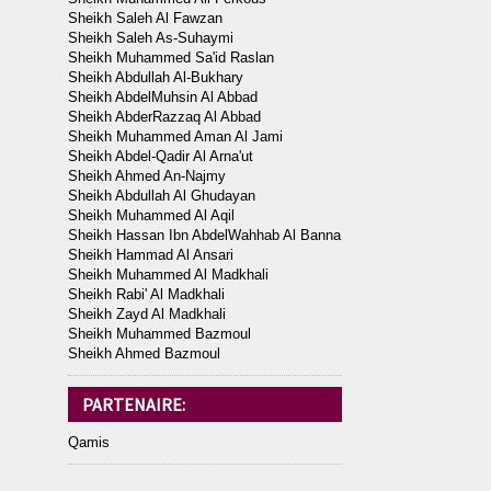
Sheikh Saleh Al Fawzan
Sheikh Saleh As-Suhaymi
Sheikh Muhammed Sa'id Raslan
Sheikh Abdullah Al-Bukhary
Sheikh AbdelMuhsin Al Abbad
Sheikh AbderRazzaq Al Abbad
Sheikh Muhammed Aman Al Jami
Sheikh Abdel-Qadir Al Arna'ut
Sheikh Ahmed An-Najmy
Sheikh Abdullah Al Ghudayan
Sheikh Muhammed Al Aqil
Sheikh Hassan Ibn AbdelWahhab Al Banna
Sheikh Hammad Al Ansari
Sheikh Muhammed Al Madkhali
Sheikh Rabi' Al Madkhali
Sheikh Zayd Al Madkhali
Sheikh Muhammed Bazmoul
Sheikh Ahmed Bazmoul
PARTENAIRE:
Qamis