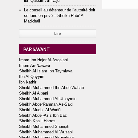
ibn Qassim An Najdi
Le conseil au détenteur de l’autorité doit
se faire en privé – Sheikh Rabi’ Al
Madkhali
Lire
PAR SAVANT
Imam Ibn Hajar Al-Asqalani
Imam An-Nawawi
Sheikh Al Islam Ibn Taymiyya
Ibn Al Qayyim
Ibn Kathir
Sheikh Muhammed Ibn AbdelWahab
Sheikh Al Albani
Sheikh Muhammed Al Uthaymin
Sheikh AbderRahman As-Sa'di
Sheikh Muqbil Al Wadi'i
Sheikh Abdel-Aziz Ibn Baz
Sheikh Khalil Harras
Sheikh Muhammed Shanqiti
Sheikh Muhammed Al Wusabi
Sheikh Muhammed Ali Ferkous