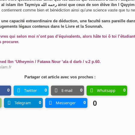
رحمه الل ainsi que ceux de son élève ibn l Qayyim رحمه
ls contiennent comme bien et bénédiction ainsi qu’une science vaste que tu ne
 une capacité extraordinaire de déduction, une faculté sans pareille dans
ugements légaux contenus dans le Livre et la Sounnah.
vres qui selon moi n’ont pas d’équivalents, alors hâte toi ô toi l’étudian
s procurer.
 Ibn ‘Utheymin / Fatawa Nour ‘ala d darb / v.2 p.60.
slam.fr
Partager cet article avec vos proches :
0
Twitter
0
E-mail
0
Whatsapp
0
0
Telegram
0
Messenger
0