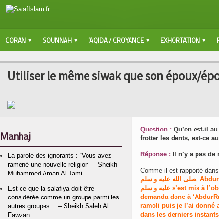
CORAN
SOUNNAH
‘AQIDA / CROYANCE
EXHORTATION
Utiliser le même siwak que son époux/ép
Question :
Qu’en est-il au
Manhaj
frotter les dents, est-ce a
Réponse :
Il n’y a pas de 
La parole des ignorants : “Vous avez
ramené une nouvelle religion” – Sheikh
Muhammed Aman Al Jami
صلى الله عليه و سلم
, A
bdur
عليه و سلم s’est mis à l’observer et ‘Aïsha comprit à ce moment là qu’il désirait le siwak. Elle
Est-ce que la salafiya doit être
demanda donc à ‘AbdurRa
considérée comme un groupe parmi les
ramoli puis je l’ai donné
autres groupes… – Sheikh Saleh Al
dans les derniers instants
Fawzan