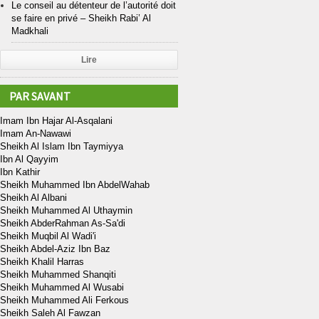
Le conseil au détenteur de l’autorité doit
se faire en privé – Sheikh Rabi’ Al
Madkhali
Lire
PAR SAVANT
Imam Ibn Hajar Al-Asqalani
Imam An-Nawawi
Sheikh Al Islam Ibn Taymiyya
Ibn Al Qayyim
Ibn Kathir
Sheikh Muhammed Ibn AbdelWahab
Sheikh Al Albani
Sheikh Muhammed Al Uthaymin
Sheikh AbderRahman As-Sa'di
Sheikh Muqbil Al Wadi'i
Sheikh Abdel-Aziz Ibn Baz
Sheikh Khalil Harras
Sheikh Muhammed Shanqiti
Sheikh Muhammed Al Wusabi
Sheikh Muhammed Ali Ferkous
Sheikh Saleh Al Fawzan