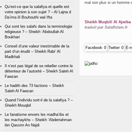
mal non plus si un homme ut
Qu’est-ce que la salafiya et quelle est
votre opinion à son sujet ? – Al Lajna d
Da’ima lil Bouhouthi wal Ifta
Sheikh Muqbil/ Al Ajwiba A
Qui sont les salafs dans la terminologie
traduit par SalafIslam.fr
religieuse ? – Sheikh ‘Abdoullah Al
Boukhari
Conseil d’une valeur inestimable de la
Facebook
0
Twitter
0
E-m
part d’un érudit – Sheikh Rabi’ Al
Madkhali
Il n’est pas légal de se rebeller contre le
détenteur de l’autorité – Sheikh Saleh Al
Fawzan
Le hadith des 73 factions – Sheikh
Saleh Al Fawzan
Quand l’individu sort-il de la salafiya ? –
Sheikh Mouqbil
Le fanatisme envers les madha’ibs et
les machaykhs – Sheikh ‘Abderrahman
ibn Qassim An Najdi