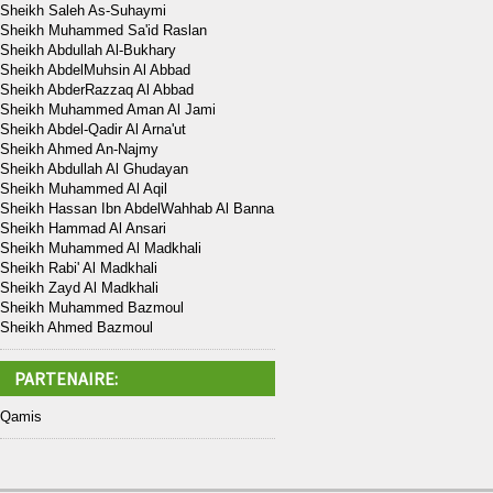
Sheikh Saleh As-Suhaymi
Sheikh Muhammed Sa'id Raslan
Sheikh Abdullah Al-Bukhary
Sheikh AbdelMuhsin Al Abbad
Sheikh AbderRazzaq Al Abbad
Sheikh Muhammed Aman Al Jami
Sheikh Abdel-Qadir Al Arna'ut
Sheikh Ahmed An-Najmy
Sheikh Abdullah Al Ghudayan
Sheikh Muhammed Al Aqil
Sheikh Hassan Ibn AbdelWahhab Al Banna
Sheikh Hammad Al Ansari
Sheikh Muhammed Al Madkhali
Sheikh Rabi' Al Madkhali
Sheikh Zayd Al Madkhali
Sheikh Muhammed Bazmoul
Sheikh Ahmed Bazmoul
PARTENAIRE:
Qamis