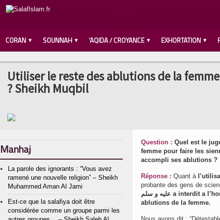
CORAN
SOUNNAH
‘AQIDA / CROYANCE
EXHORTATION
Utiliser le reste des ablutions de la femme
? Sheikh Muqbil
Question :
Quel est le juge
Manhaj
femme pour faire les sienn
accompli ses ablutions ?
La parole des ignorants : “Vous avez
Réponse :
Quant à
l’utilis
ramené une nouvelle religion” – Sheikh
probante des gens de scien
Muhammed Aman Al Jami
عليه و سلم a interdit a l’homme d’accomplir ses ablutions en utilisant le reste de l’eau des
Est-ce que la salafiya doit être
ablutions de la femme.
considérée comme un groupe parmi les
Nous avons dit : “Détestabl
autres groupes… – Sheikh Saleh Al