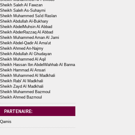
Sheikh Saleh Al Fawzan
Sheikh Saleh As-Suhaymi
Sheikh Muhammed Sa'id Raslan
Sheikh Abdullah Al-Bukhary
Sheikh AbdelMuhsin Al Abbad
Sheikh AbderRazzaq Al Abbad
Sheikh Muhammed Aman Al Jami
Sheikh Abdel-Qadir Al Arna'ut
Sheikh Ahmed An-Najmy
Sheikh Abdullah Al Ghudayan
Sheikh Muhammed Al Aqil
Sheikh Hassan Ibn AbdelWahhab Al Banna
Sheikh Hammad Al Ansari
Sheikh Muhammed Al Madkhali
Sheikh Rabi' Al Madkhali
Sheikh Zayd Al Madkhali
Sheikh Muhammed Bazmoul
Sheikh Ahmed Bazmoul
PARTENAIRE:
Qamis