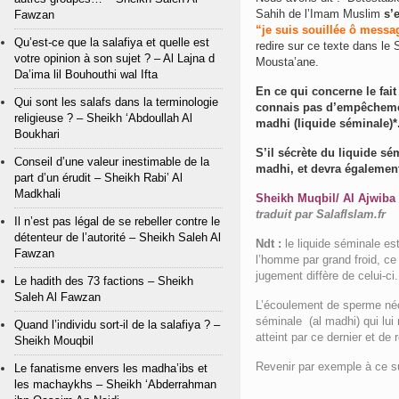
Sahih de l’Imam Muslim
s’
Fawzan
“je suis souillée ô messa
Qu’est-ce que la salafiya et quelle est
redire sur ce texte dans le 
votre opinion à son sujet ? – Al Lajna d
Mousta’ane.
Da’ima lil Bouhouthi wal Ifta
En ce qui concerne le fai
Qui sont les salafs dans la terminologie
connais pas d’empêchemen
religieuse ? – Sheikh ‘Abdoullah Al
madhi (liquide séminale)*
Boukhari
S’il sécrète du liquide sé
Conseil d’une valeur inestimable de la
madhi, et devra également
part d’un érudit – Sheikh Rabi’ Al
Madkhali
Sheikh Muqbil/ Al Ajwiba A
traduit par SalafIslam.fr
Il n’est pas légal de se rebeller contre le
détenteur de l’autorité – Sheikh Saleh Al
Ndt :
le liquide séminale es
Fawzan
l’homme par grand froid, ce
jugement diffère de celui-ci.
Le hadith des 73 factions – Sheikh
Saleh Al Fawzan
L’écoulement de sperme néce
séminale (al madhi) qui lui
Quand l’individu sort-il de la salafiya ? –
atteint par ce dernier et de
Sheikh Mouqbil
Revenir par exemple à ce suje
Le fanatisme envers les madha’ibs et
les machaykhs – Sheikh ‘Abderrahman