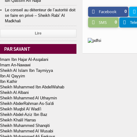
ibn Qassim An Najdi
Le conseil au détenteur de l’autorité doit
Facebook
0
se faire en privé – Sheikh Rabi’ Al
Madkhali
SMS
0
Tel
Lire
PAR SAVANT
Imam Ibn Hajar Al-Asqalani
Imam An-Nawawi
Sheikh Al Islam Ibn Taymiyya
Ibn Al Qayyim
Ibn Kathir
Sheikh Muhammed Ibn AbdelWahab
Sheikh Al Albani
Sheikh Muhammed Al Uthaymin
Sheikh AbderRahman As-Sa'di
Sheikh Muqbil Al Wadi'i
Sheikh Abdel-Aziz Ibn Baz
Sheikh Khalil Harras
Sheikh Muhammed Shanqiti
Sheikh Muhammed Al Wusabi
Sheikh Muhammed Ali Ferkous