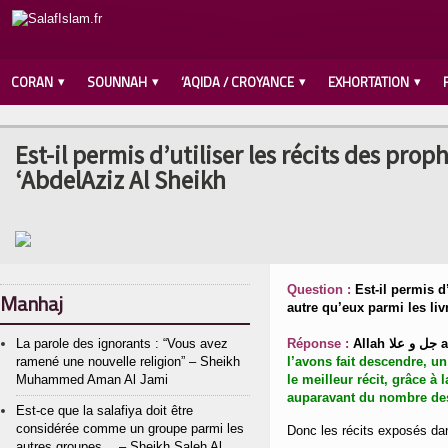
CORAN
SOUNNAH
‘AQIDA / CROYANCE
EXHORTATION
Est-il permis d’utiliser les récits des proph
‘AbdelAziz Al Sheikh
Question :
Est-il permis d
Manhaj
autre qu’eux parmi les livr
La parole des ignorants : “Vous avez
Réponse :
Allah ا
ramené une nouvelle religion” – Sheikh
l’avons fait descendre, u
Muhammed Aman Al Jami
le meilleur récit, grâce à
auparavant du nombre des i
Est-ce que la salafiya doit être
considérée comme un groupe parmi les
Donc les récits exposés dan
autres groupes… – Sheikh Saleh Al