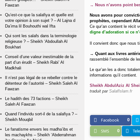
→ Nous n’avons point besoi
Fawzan
Qu’est-ce que la salafiya et quelle est
Nous avons pour convictio
votre opinion à son sujet ? – Al Lajna d
prophètes, cependant Allah
Da’ima lil Bouhouthi wal Ifta
Ce qur’an contient le récit v
digne d’adoration si ce n’
Qui sont les salafs dans la terminologie
religieuse ? – Sheikh ‘Abdoullah Al
Il convient donc que nous ti
Boukhari
→ Quant aux livres antérieu
Conseil d’une valeur inestimable de la
rassemblé l’ensemble de leur
part d’un érudit – Sheikh Rabi’ Al
Madkhali
Le qur’an les a donc totale
informations qu’il contient.
Il n’est pas légal de se rebeller contre le
détenteur de l’autorité – Sheikh Saleh Al
Sheikh AbdulAziz Al Sheikh
Fawzan
traduit par
SalafIslam.fr
Le hadith des 73 factions – Sheikh
Saleh Al Fawzan
Quand l’individu sort-il de la salafiya ? –
Sheikh Mouqbil
Facebook
0
Le fanatisme envers les madha’ibs et
SMS
0
Tel
les machaykhs – Sheikh ‘Abderrahman