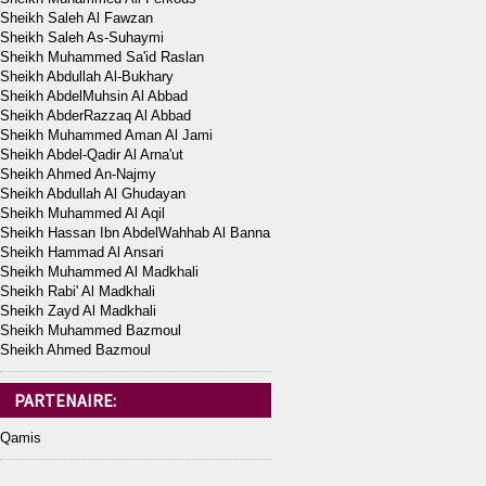
Sheikh Saleh Al Fawzan
Sheikh Saleh As-Suhaymi
Sheikh Muhammed Sa'id Raslan
Sheikh Abdullah Al-Bukhary
Sheikh AbdelMuhsin Al Abbad
Sheikh AbderRazzaq Al Abbad
Sheikh Muhammed Aman Al Jami
Sheikh Abdel-Qadir Al Arna'ut
Sheikh Ahmed An-Najmy
Sheikh Abdullah Al Ghudayan
Sheikh Muhammed Al Aqil
Sheikh Hassan Ibn AbdelWahhab Al Banna
Sheikh Hammad Al Ansari
Sheikh Muhammed Al Madkhali
Sheikh Rabi' Al Madkhali
Sheikh Zayd Al Madkhali
Sheikh Muhammed Bazmoul
Sheikh Ahmed Bazmoul
PARTENAIRE:
Qamis