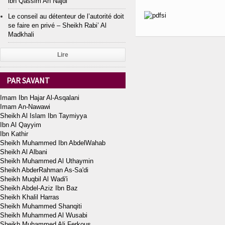
ibn Qassim An Najdi
Le conseil au détenteur de l’autorité doit
se faire en privé – Sheikh Rabi’ Al
Madkhali
Lire
PAR SAVANT
Imam Ibn Hajar Al-Asqalani
Imam An-Nawawi
Sheikh Al Islam Ibn Taymiyya
Ibn Al Qayyim
Ibn Kathir
Sheikh Muhammed Ibn AbdelWahab
Sheikh Al Albani
Sheikh Muhammed Al Uthaymin
Sheikh AbderRahman As-Sa'di
Sheikh Muqbil Al Wadi'i
Sheikh Abdel-Aziz Ibn Baz
Sheikh Khalil Harras
Sheikh Muhammed Shanqiti
Sheikh Muhammed Al Wusabi
Sheikh Muhammed Ali Ferkous