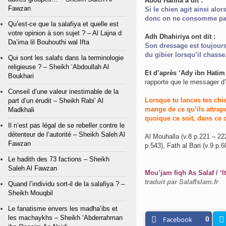
Abou Hanifa a dit :
Fawzan
Si le chien agit ainsi alo
donc on ne consomme pas 
Qu’est-ce que la salafiya et quelle est
votre opinion à son sujet ? – Al Lajna d
Adh Dhahiriya ont dit :
Da’ima lil Bouhouthi wal Ifta
Son dressage est toujours
du gibier lorsqu’il chasse
Qui sont les salafs dans la terminologie
religieuse ? – Sheikh ‘Abdoullah Al
Et d’après ‘Ady ibn Hatim
Boukhari
Conseil d’une valeur inestimable de la
Lorsque tu lances tes chi
part d’un érudit – Sheikh Rabi’ Al
mange de ce qu’ils attrape
Madkhali
quoique ce soit, dans ce c
Il n’est pas légal de se rebeller contre le
détenteur de l’autorité – Sheikh Saleh Al
Al Mouhalla (v.8 p.221 – 22
Fawzan
p.543), Fath al Bari (v.9 p.6
Le hadith des 73 factions – Sheikh
Saleh Al Fawzan
Mou’jam fiqh As Salaf / ‘
traduit par SalafIslam.fr
Quand l’individu sort-il de la salafiya ? –
Sheikh Mouqbil
Le fanatisme envers les madha’ibs et
les machaykhs – Sheikh ‘Abderrahman
Facebook
0