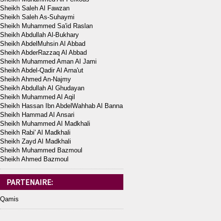
Sheikh Saleh Al Fawzan
Sheikh Saleh As-Suhaymi
Sheikh Muhammed Sa'id Raslan
Sheikh Abdullah Al-Bukhary
Sheikh AbdelMuhsin Al Abbad
Sheikh AbderRazzaq Al Abbad
Sheikh Muhammed Aman Al Jami
Sheikh Abdel-Qadir Al Arna'ut
Sheikh Ahmed An-Najmy
Sheikh Abdullah Al Ghudayan
Sheikh Muhammed Al Aqil
Sheikh Hassan Ibn AbdelWahhab Al Banna
Sheikh Hammad Al Ansari
Sheikh Muhammed Al Madkhali
Sheikh Rabi' Al Madkhali
Sheikh Zayd Al Madkhali
Sheikh Muhammed Bazmoul
Sheikh Ahmed Bazmoul
PARTENAIRE:
Qamis