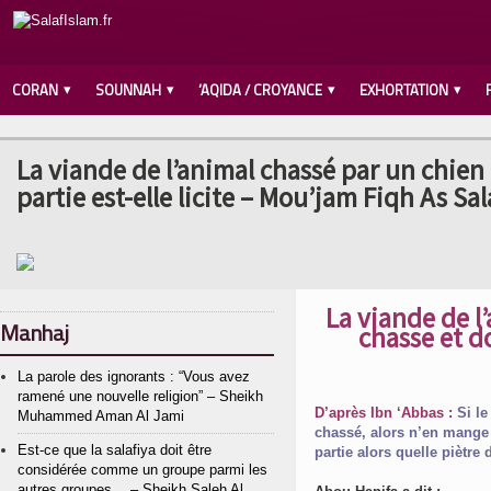
CORAN
SOUNNAH
‘AQIDA / CROYANCE
EXHORTATION
La viande de l’animal chassé par un chien 
partie est-elle licite – Mou’jam Fiqh As Sal
La viande de l
Manhaj
chasse et do
La parole des ignorants : “Vous avez
ramené une nouvelle religion” – Sheikh
D’après Ibn ‘Abbas :
S
i l
Muhammed Aman Al Jami
chassé, alors n’en mange p
Est-ce que la salafiya doit être
partie alors quelle piètre
considérée comme un groupe parmi les
autres groupes… – Sheikh Saleh Al