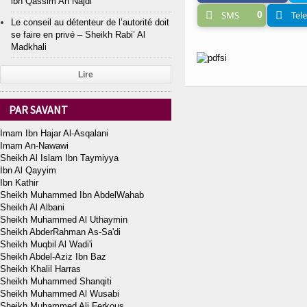
ibn Qassim An Najdi
SMS
0
Tel
Le conseil au détenteur de l’autorité doit
se faire en privé – Sheikh Rabi’ Al
Madkhali
Lire
PAR SAVANT
Imam Ibn Hajar Al-Asqalani
Imam An-Nawawi
Sheikh Al Islam Ibn Taymiyya
Ibn Al Qayyim
Ibn Kathir
Sheikh Muhammed Ibn AbdelWahab
Sheikh Al Albani
Sheikh Muhammed Al Uthaymin
Sheikh AbderRahman As-Sa'di
Sheikh Muqbil Al Wadi'i
Sheikh Abdel-Aziz Ibn Baz
Sheikh Khalil Harras
Sheikh Muhammed Shanqiti
Sheikh Muhammed Al Wusabi
Sheikh Muhammed Ali Ferkous